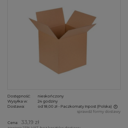
Dostępność:
nieskończony
Wysyłka w:
24 godziny
Dostawa:
od 18,00 zł
- Paczkomaty Inpost
(Polska)
sprawdź formy dostawy
Cena nie zawiera ewentualnych kosztów płatności
33,19 zł
Cena:
zawiera 23% VAT, bez kosztów dostawy