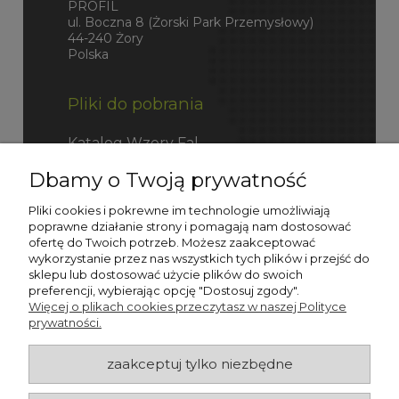
PROFIL
ul. Boczna 8 (Żorski Park Przemysłowy)
44-240 Żory
Polska
Pliki do pobrania
Katalog Wzory Fal
Dbamy o Twoją prywatność
Katalog Fefco
Pliki cookies i pokrewne im technologie umożliwiają
poprawne działanie strony i pomagają nam dostosować
ofertę do Twoich potrzeb. Możesz zaakceptować
wykorzystanie przez nas wszystkich tych plików i przejść do
sklepu lub dostosować użycie plików do swoich
preferencji, wybierając opcję "Dostosuj zgody".
Więcej o plikach cookies przeczytasz w naszej Polityce
prywatności.
zaakceptuj tylko niezbędne