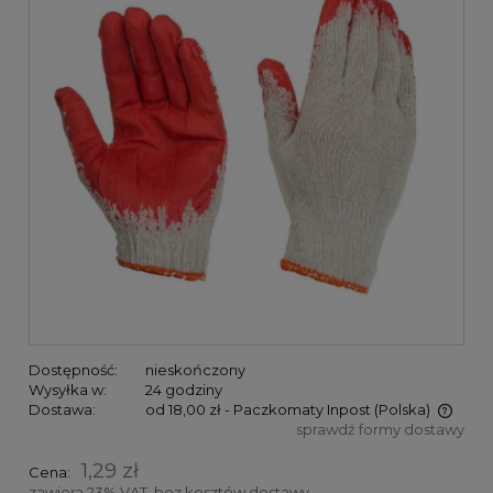
Dostępność:
nieskończony
Wysyłka w:
24 godziny
Dostawa:
od 18,00 zł
- Paczkomaty Inpost
(Polska)
sprawdź formy dostawy
Cena nie zawiera ewentualnych kosztów płatności
1,29 zł
Cena:
zawiera 23% VAT, bez kosztów dostawy