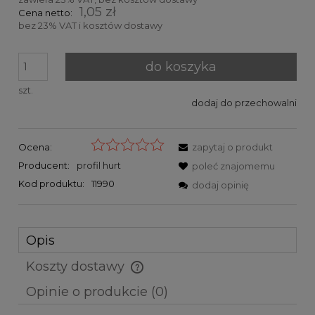
1,05 zł
Cena netto:
bez 23% VAT i kosztów dostawy
do koszyka
szt.
dodaj do przechowalni
Ocena:
zapytaj o produkt
Producent:
profil hurt
poleć znajomemu
Kod produktu:
11990
dodaj opinię
Opis
Koszty dostawy
Cena nie zawiera ewentualnych kosztów płatności
Opinie o produkcie (0)