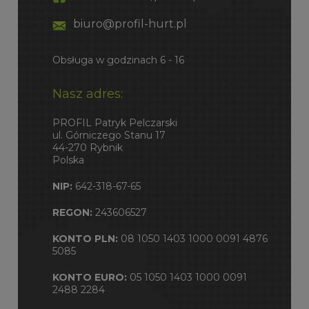
biuro@profil-hurt.pl
Obsługa w godzinach 6 - 16
Nasz adres:
PROFIL Patryk Pelczarski
ul. Górniczego Stanu 17
44-270 Rybnik
Polska
NIP:
642-318-67-65
REGON:
243606527
KONTO PLN:
08 1050 1403 1000 0091 4876
5085
KONTO EURO:
05 1050 1403 1000 0091
2488 2284