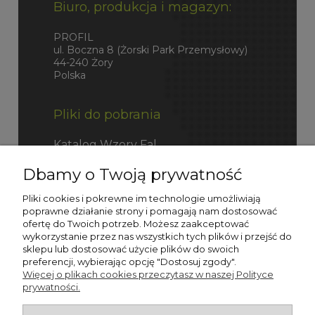
Biuro, produkcja i magazyn:
PROFIL
ul. Boczna 8 (Żorski Park Przemysłowy)
44-240 Żory
Polska
Pliki do pobrania
Katalog Wzory Fal
Dbamy o Twoją prywatność
Katalog Fefco
Pliki cookies i pokrewne im technologie umożliwiają
poprawne działanie strony i pomagają nam dostosować
ofertę do Twoich potrzeb. Możesz zaakceptować
wykorzystanie przez nas wszystkich tych plików i przejść do
sklepu lub dostosować użycie plików do swoich
preferencji, wybierając opcję "Dostosuj zgody".
Więcej o plikach cookies przeczytasz w naszej Polityce
prywatności.