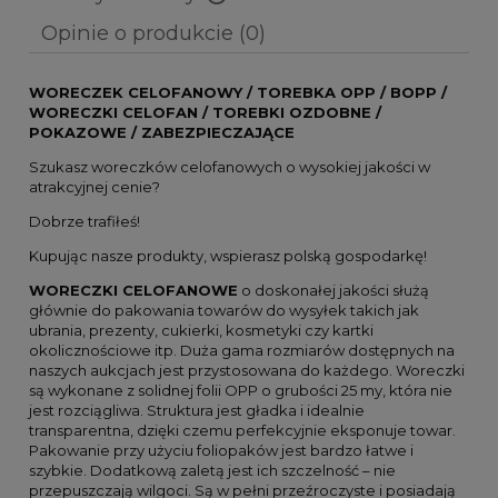
Cena nie zawiera ewentualnych kosztów płatności
Opinie o produkcie (0)
WORECZEK CELOFANOWY / TOREBKA OPP / BOPP /
WORECZKI CELOFAN / TOREBKI OZDOBNE /
POKAZOWE / ZABEZPIECZAJĄCE
Szukasz woreczków celofanowych o wysokiej jakości w
atrakcyjnej cenie?
Dobrze trafiłeś!
Kupując nasze produkty, wspierasz polską gospodarkę!
WORECZKI CELOFANOWE
o doskonałej jakości służą
głównie do pakowania towarów do wysyłek takich jak
ubrania, prezenty, cukierki, kosmetyki czy kartki
okolicznościowe itp. Duża gama rozmiarów dostępnych na
naszych aukcjach jest przystosowana do każdego. Woreczki
są wykonane z solidnej folii OPP o grubości 25 my, która nie
jest rozciągliwa. Struktura jest gładka i idealnie
transparentna, dzięki czemu perfekcyjnie eksponuje towar.
Pakowanie przy użyciu foliopaków jest bardzo łatwe i
szybkie. Dodatkową zaletą jest ich szczelność – nie
przepuszczają wilgoci. Są w pełni przeźroczyste i posiadają