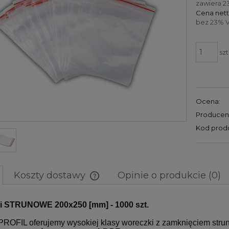
zawiera 2
Cena nett
bez 23% V
szt
Ocena:
Producen
Kod prod
Koszty dostawy
Opinie o produkcie (0)
Cena nie zawiera ewentualnych
i STRUNOWE 200x250 [mm] - 1000 szt.
kosztów płatności
 PROFIL oferujemy wysokiej klasy woreczki z zamknięciem str