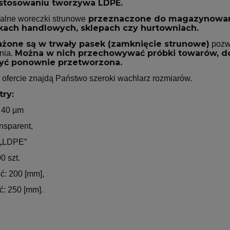
astosowaniu tworzywa LDPE.
przeznaczone do magazynowan
alne woreczki strunowe
kach handlowych, sklepach czy hurtowniach.
żone są w trwały pasek (zamknięcie strunowe)
pozwa
Można w nich przechowywać próbki towarów, dok
nia.
yć ponownie przetworzona.
 ofercie znajdą Państwo szeroki wachlarz rozmiarów.
ry:
 40 µm
ansparent,
: „LDPE”
0 szt.
ć: 200 [mm],
: 250 [mm].