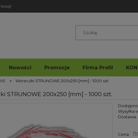
rmową!
Nowości
Promocje
Firma Profil
KON
»
WE
Woreczki STRUNOWE 200x250 [mm] - 1000 szt.
ki STRUNOWE 200x250 [mm] - 1000 szt.
Dostępno
Wysyłka w
Dostawa:
11
Cena: