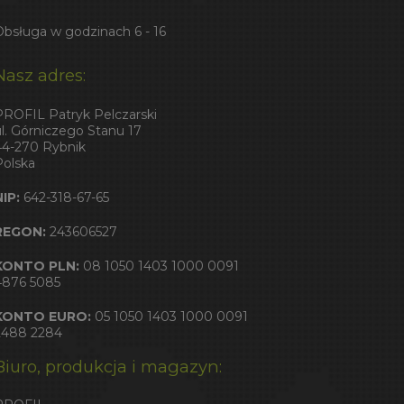
Obsługa w godzinach 6 - 16
Nasz adres:
PROFIL Patryk Pelczarski
ul. Górniczego Stanu 17
44-270 Rybnik
Polska
NIP:
642-318-67-65
REGON:
243606527
KONTO PLN:
08 1050 1403 1000 0091
4876 5085
KONTO EURO:
05 1050 1403 1000 0091
2488 2284
Biuro, produkcja i magazyn: