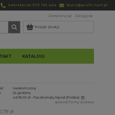
Sekretariat 570 105 444
biuro@profil-hurt.pl
Zarejestruj się
Zaloguj się
Koszyk:
(pusty)
TAKT
KATALOGI
ść:
nieskończony
:
24 godziny
od 18,00 zł
- Paczkomaty Inpost
(Polska)
sprawdź formy dostawy
Cena nie zawiera ewentualnych
0,79 zł
kosztów płatności