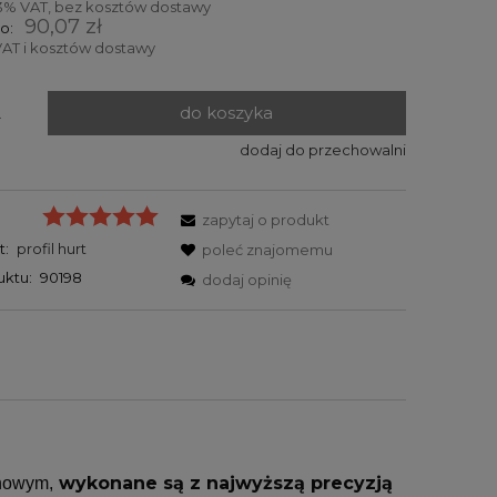
3% VAT, bez kosztów dostawy
90,07 zł
o:
AT i kosztów dostawy
do koszyka
.
dodaj do przechowalni
zapytaj o produkt
t:
profil hurt
poleć znajomemu
uktu:
90198
dodaj opinię
wykonane są z najwyższą precyzją
unowym,