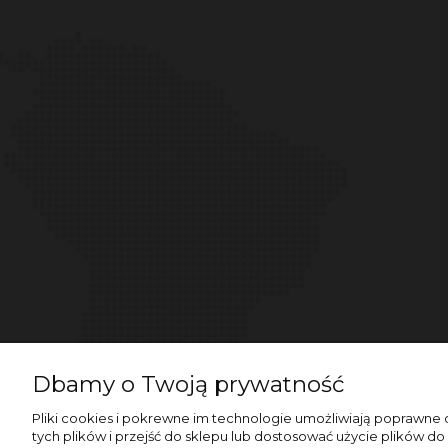
Dbamy o Twoją prywatność
Pliki cookies i pokrewne im technologie umożliwiają poprawne
tych plików i przejść do sklepu lub dostosować użycie plików do