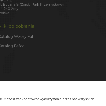
PROFIL
ul. Boczna 8 (Żorski Park Przemysłowy)
44-240 Żory
Polska
Pliki do pobrania
Katalog Wzory Fal
Katalog Fefco
zeb. Możesz zaakceptować wykorzystanie przez nas wszystkich