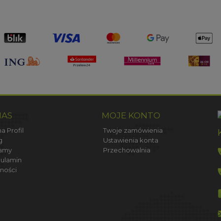
NAS
MOJE KONTO
a Profil
Twoje zamówienia
g
Ustawienia konta
amy
Przechowalnia
ulamin
ności