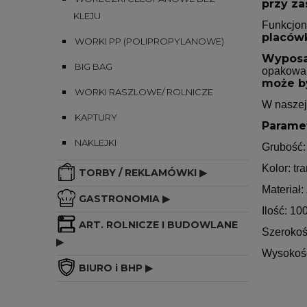
przy z
KLEJU
Funkcjon
placów
WORKI PP (POLIPROPYLANOWE)
Wyposa
BIG BAG
opakowa
może b
WORKI RASZLOWE/ ROLNICZE
W naszej
KAPTURY
Paramet
NAKLEJKI
Grubość:
Kolor: tr
TORBY / REKLAMÓWKI ▶
Materiał
GASTRONOMIA ▶
Ilość: 100
ART. ROLNICZE I BUDOWLANE
Szerokoś
▶
Wysokość
BIURO i BHP ▶