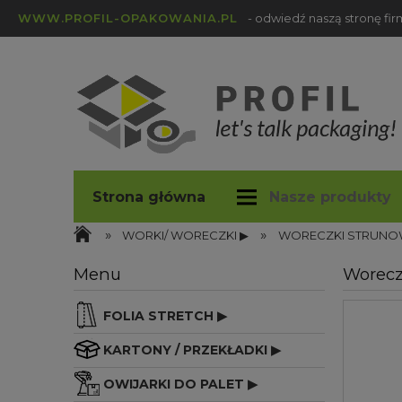
WWW.PROFIL-OPAKOWANIA.PL
- odwiedź naszą stronę fi
Strona główna
Nasze produkty
»
»
profil-opakowania.pl
Blog
WORKI/ WORECZKI ▶
WORECZKI STRUNO
Menu
Worecz
FOLIA STRETCH ▶
KARTONY / PRZEKŁADKI ▶
OWIJARKI DO PALET ▶