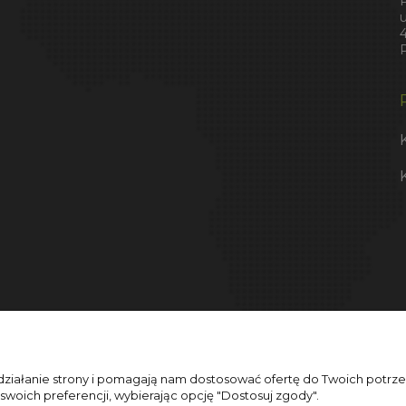
 działanie strony i pomagają nam dostosować ofertę do Twoich potr
 swoich preferencji, wybierając opcję "Dostosuj zgody".