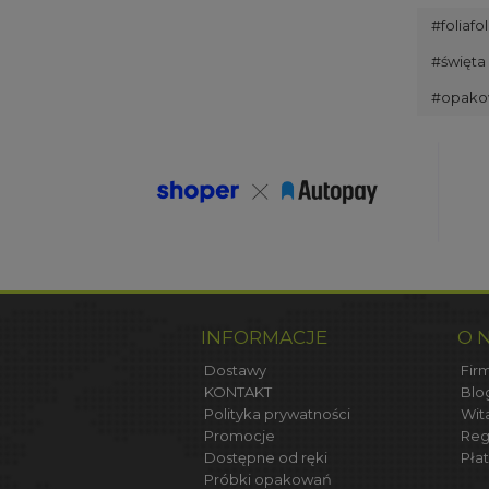
#foliafo
#święta
#opako
INFORMACJE
O 
Dostawy
Firm
KONTAKT
Blo
Polityka prywatności
Wit
Promocje
Reg
Dostępne od ręki
Płat
Próbki opakowań