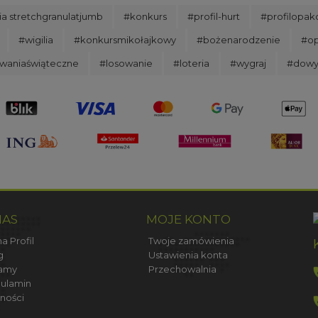
lia stretchgranulatjumb
#konkurs
#profil-hurt
#profilopak
#wigilia
#konkursmikołajkowy
#bożenarodzenie
#o
waniaświąteczne
#losowanie
#loteria
#wygraj
#dowy
NAS
MOJE KONTO
a Profil
Twoje zamówienia
g
Ustawienia konta
amy
Przechowalnia
ulamin
ności