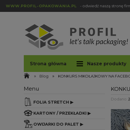
WWW.PROFIL-OPAKOWANIA.PL
- odwiedź naszą stronę fi
Strona główna
Nasze produkty
»
»
profil-opakowania.pl
Blog
Blog
KONKURS MIKOŁAJKOWY NA FACEB
Menu
KONKU
Dodano:
FOLIA STRETCH ▶
KARTONY / PRZEKŁADKI ▶
OWIJARKI DO PALET ▶