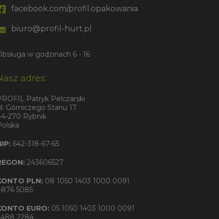
facebook.com/profil.opakowania
biuro@profil-hurt.pl
Obsługa w godzinach 6 - 16
Nasz adres:
PROFIL Patryk Pelczarski
ul. Górniczego Stanu 17
44-270 Rybnik
Polska
NIP:
642-318-67-65
REGON:
243606527
KONTO PLN:
08 1050 1403 1000 0091
4876 5085
KONTO EURO:
05 1050 1403 1000 0091
2488 2284