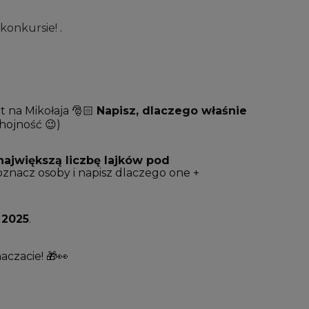
w konkursie!
.
t na Mikołaja 🎅🏻
Napisz, dlaczego właśnie
hojność 😉)
największą liczbę lajków pod
ozn
acz osoby i napisz dlaczego one +
 2025
.
czacie! 🎁👀