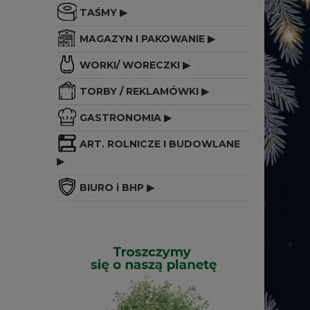
TAŚMY ▶
MAGAZYN I PAKOWANIE ▶
WORKI/ WORECZKI ▶
TORBY / REKLAMÓWKI ▶
GASTRONOMIA ▶
ART. ROLNICZE I BUDOWLANE
▶
BIURO i BHP ▶