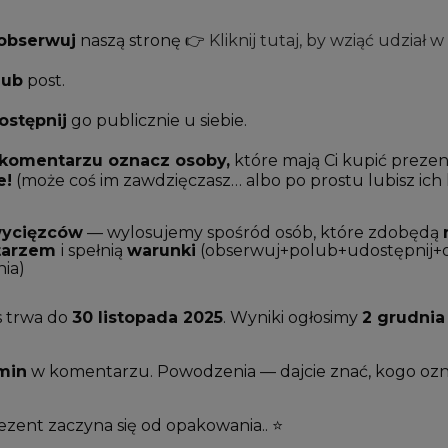
obserwuj
naszą stronę 👉
Kliknij tutaj, by wziąć udział 
lub
post.
ostępnij
go publicznie u siebie.
komentarzu oznacz osoby,
które mają Ci kupić prezen
e!
(może coś im zawdzięczasz… albo po prostu lubisz ich 
wycięzców
— wylosujemy spośród osób, które zdobędą
tarzem
i spełnią
warunki
(obserwuj+polub+udostępnij+
nia)
 trwa do
30 listopada 2025
. Wyniki ogłosimy
2 grudnia
min
w komentarzu. Powodzenia — dajcie znać, kogo ozna
ezent zaczyna się od opakowania.. ⭐