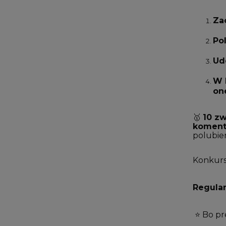
Za
Po
Ud
W 
on
🥇
10 z
komen
polubie
Konkurs
Regula
⭐ Bo pr