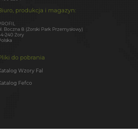
Biuro, produkcja i magazyn:
PROFIL
ul. Boczna 8 (Żorski Park Przemysłowy)
44-240 Żory
Polska
Pliki do pobrania
Katalog Wzory Fal
Katalog Fefco