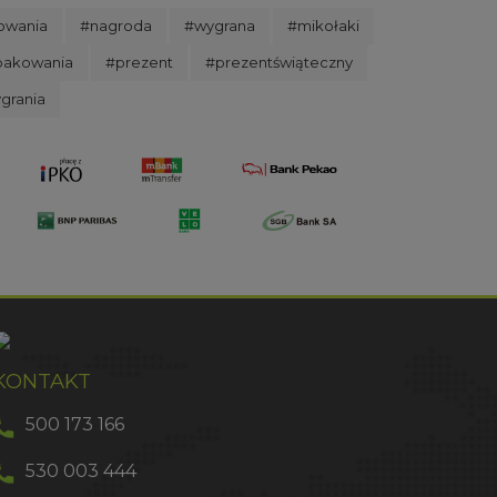
owania
#nagroda
#wygrana
#mikołaki
pakowania
#prezent
#prezentświąteczny
grania
KONTAKT
500 173 166
530 003 444