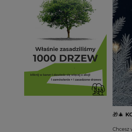
🎁🎄
K
Chcesz 