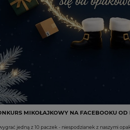
ONKURS MIKOŁAJKOWY NA FACEBOOKU OD 
wygrać jedną z 10 paczek - niespodzianek z naszymi opa