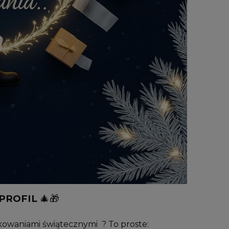
PROFIL
🎄🎁
kowaniami świątecznymi ? To proste: