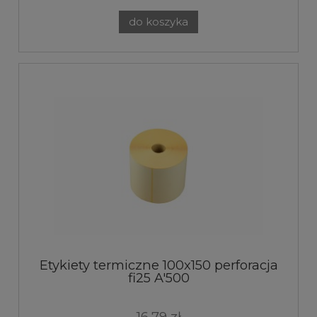
do koszyka
Etykiety termiczne 100x150 perforacja
fi25 A'500
16,79 zł