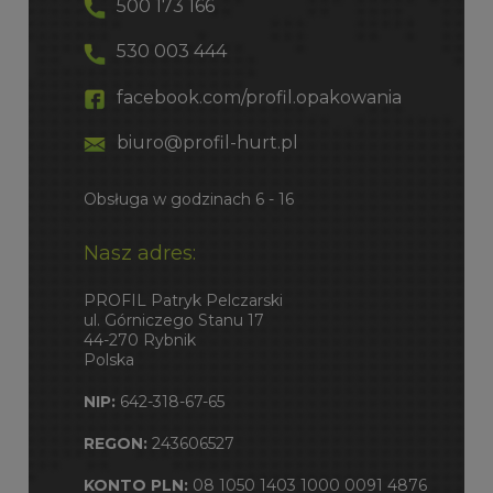
500 173 166
530 003 444
facebook.com/profil.opakowania
biuro@profil-hurt.pl
Obsługa w godzinach 6 - 16
Nasz adres:
PROFIL Patryk Pelczarski
ul. Górniczego Stanu 17
44-270 Rybnik
Polska
NIP:
642-318-67-65
REGON:
243606527
KONTO PLN:
08 1050 1403 1000 0091 4876