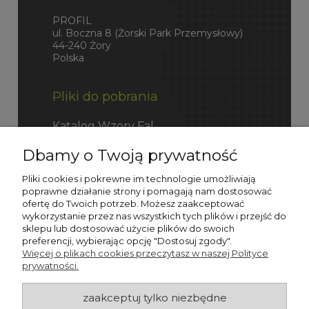
PROFIL
ul. Boczna 8 (Żorski Park Przemysłowy)
44-240 Żory
Polska
Pliki do pobrania
Katalog Wzory Fal
Dbamy o Twoją prywatność
Katalog Fefco
Pliki cookies i pokrewne im technologie umożliwiają
poprawne działanie strony i pomagają nam dostosować
ofertę do Twoich potrzeb. Możesz zaakceptować
wykorzystanie przez nas wszystkich tych plików i przejść do
sklepu lub dostosować użycie plików do swoich
preferencji, wybierając opcję "Dostosuj zgody".
Więcej o plikach cookies przeczytasz w naszej Polityce
prywatności.
zaakceptuj tylko niezbędne