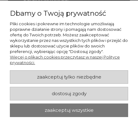
Katalog Wzory Fal
Dbamy o Twoją prywatność
Katalog Fefco
Pliki cookies i pokrewne im technologie umożliwiają
poprawne działanie strony i pomagają nam dostosować
ofertę do Twoich potrzeb. Możesz zaakceptować
wykorzystanie przez nas wszystkich tych plików i przejść do
sklepu lub dostosować użycie plików do swoich
preferencji, wybierając opcję "Dostosuj zgody".
Więcej o plikach cookies przeczytasz w naszej Polityce
prywatności.
zaakceptuj tylko niezbędne
dostosuj zgody
zaakceptuj wszystkie
pokaż pełną wersję strony