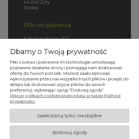
44-240 Żory
Polska
Pliki do pobrania
Katalog Wzory Fal
Dbamy o Twoją prywatność
Katalog Fefco
Pliki cookies i pokrewne im technologie umożliwiają
poprawne działanie strony i pomagają nam dostosować
ofertę do Twoich potrzeb. Możesz zaakceptować
wykorzystanie przez nas wszystkich tych plików i przejść do
sklepu lub dostosować użycie plików do swoich
preferencji, wybierając opcję "Dostosuj zgody".
Więcej o plikach cookies przeczytasz w naszej Polityce
prywatności.
zaakceptuj tylko niezbędne
dostosuj zgody