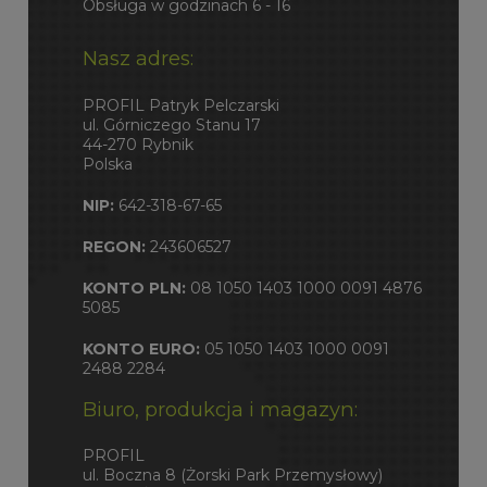
Obsługa w godzinach 6 - 16
Nasz adres:
PROFIL Patryk Pelczarski
ul. Górniczego Stanu 17
44-270 Rybnik
Polska
NIP:
642-318-67-65
REGON:
243606527
KONTO PLN:
08 1050 1403 1000 0091 4876
5085
KONTO EURO:
05 1050 1403 1000 0091
2488 2284
Biuro, produkcja i magazyn:
PROFIL
ul. Boczna 8 (Żorski Park Przemysłowy)