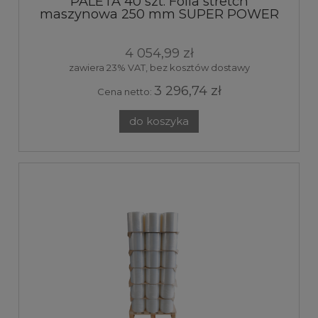
PALETA 40 szt. Folia stretch
maszynowa 250 mm SUPER POWER
30 my transparent 7kg 320%
4 054,99 zł
zawiera 23% VAT, bez kosztów dostawy
3 296,74 zł
Cena netto:
do koszyka