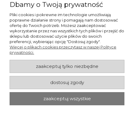
Dbamy o Twoją prywatność
Pliki cookies i pokrewne im technologie umożliwiają
poprawne działanie strony i pomagają nam dostosować
ofertę do Twoich potrzeb. Możesz zaakceptować
wykorzystanie przez nas wszystkich tych plików i przejść do
sklepu lub dostosować użycie plików do swoich
PALETA 40 szt. Folia stretch
preferencji, wybierając opcję "Dostosuj zgody".
maszynowa 250 mm SUPER POWER
Więcej o plikach cookies przeczytasz w naszej Polityce
23 my transparent 9kg 320%
prywatności.
5 213,99 zł
zaakceptuj tylko niezbędne
zawiera 23% VAT, bez kosztów dostawy
4 239,02 zł
Cena netto:
dostosuj zgody
do koszyka
zaakceptuj wszystkie