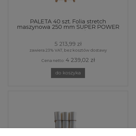
PALETA 40 szt. Folia stretch
maszynowa 250 mm SUPER POWER
30 my transparent 9kg 320%
5 213,99 zł
zawiera 23% VAT, bez kosztów dostawy
4 239,02 zł
Cena netto:
do koszyka