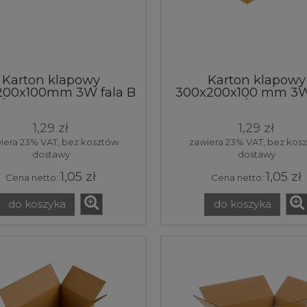
Karton klapowy
Karton klapowy
200x100mm 3W fala B
300x200x100 mm 3W
/m² brązowy 25x20x10
B 400 g/m² brązo
 pudełko pudło box
30x20x10 cm pude
1,29 zł
1,29 zł
rzynka opakowanie
pudło box skrzyn
tektura 1 sztuka
opakowanie tektur
iera 23% VAT, bez kosztów
zawiera 23% VAT, bez kos
sztuka
dostawy
dostawy
1,05 zł
1,05 zł
Cena netto:
Cena netto:
do koszyka
do koszyka