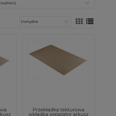
(wybierz)
owa
Przekładka tekturowa
rkusz
wkładka separator arkusz