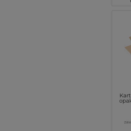
Kar
opa
mm 
zaw