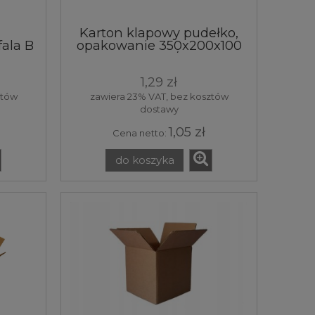
Karton klapowy pudełko,
ala B
opakowanie 350x200x100
y
mm 3W 310 g/m2, 1 szt.
łko
1,29 zł
ka
a 1
ztów
zawiera 23% VAT, bez kosztów
dostawy
1,05 zł
Cena netto:
do koszyka