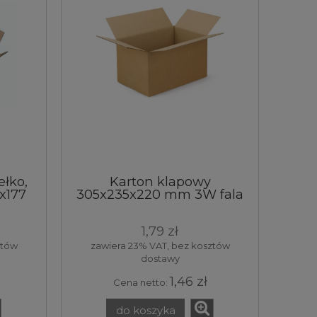
łko,
Karton klapowy
x177
305x235x220 mm 3W fala
ły 1
B 390gm2 brązowy
30,5x23,5x22 cm pudełko
1,79 zł
pudło box skrzynka
opakowanie tektura 1
ztów
zawiera 23% VAT, bez kosztów
sztuka
dostawy
1,46 zł
Cena netto:
do koszyka