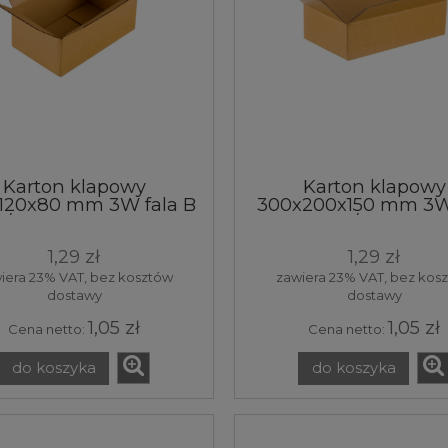
Karton klapowy
Karton klapowy
120x80 mm 3W fala B
300x200x150 mm 3W
g/m² brązowy 20x12x8
B 350 g/m² brązo
 pudełko pudło box
30x20x15 cm pudełko
1,29 zł
1,29 zł
rzynka opakowanie
box skrzynka opako
tektura 1 sztuka
tektura 1 sztuka
iera 23% VAT, bez kosztów
zawiera 23% VAT, bez kos
dostawy
dostawy
1,05 zł
1,05 zł
Cena netto:
Cena netto:
do koszyka
do koszyka