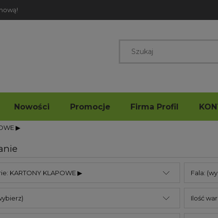
rmową!
Nowości
Promocje
Firma Profil
KON
OWE ▶
anie
rie: KARTONY KLAPOWE ▶
Fala: (wy
wybierz)
Ilość war