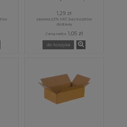
m2 1
3W 400x220 340 g/m2 1
sztuka
1,29 zł
ztów
zawiera 23% VAT, bez kosztów
dostawy
1,05 zł
Cena netto:
do koszyka