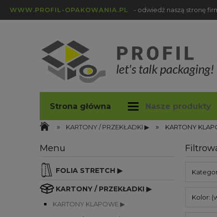
WWW.PROFIL-OPAKOWANIA.PL
- odwiedź naszą stronę fi
Strona główna
Nasze produkty
»
»
profil-opakowania.pl
Blog
KARTONY / PRZEKŁADKI ▶
KARTONY KLAP
Menu
Filtrow
FOLIA STRETCH ▶
Katego
KARTONY / PRZEKŁADKI ▶
Kolor: (
KARTONY KLAPOWE ▶