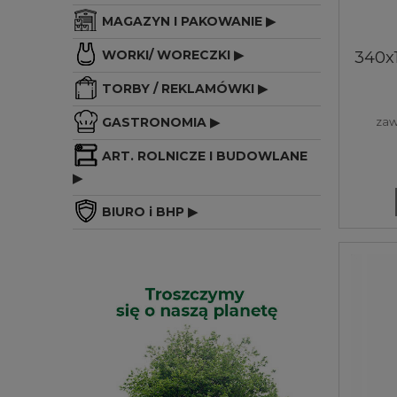
MAGAZYN I PAKOWANIE ▶
340x
WORKI/ WORECZKI ▶
360g
cm
TORBY / REKLAMÓWKI ▶
sk
GASTRONOMIA ▶
zaw
ART. ROLNICZE I BUDOWLANE
▶
BIURO i BHP ▶