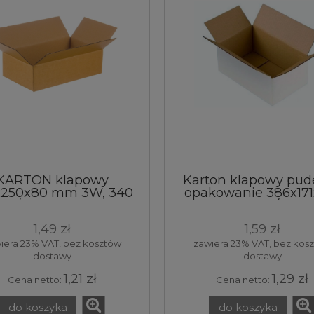
KARTON klapowy
Karton klapowy pude
x250x80 mm 3W, 340
opakowanie 386x171
g/m2, 1 sztuka
mm 3W 360 g/m2 Bia
szt
1,49 zł
1,59 zł
iera 23% VAT, bez kosztów
zawiera 23% VAT, bez kos
dostawy
dostawy
1,21 zł
1,29 zł
Cena netto:
Cena netto:
do koszyka
do koszyka