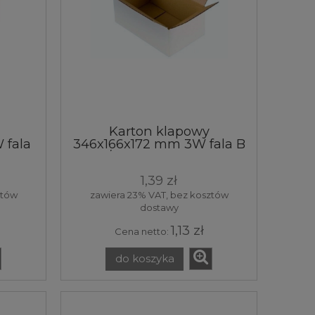
Karton klapowy
 fala
346x166x172 mm 3W fala B
wy
360g/m2 34,6x16,6x17,2 cm
 pudło
pudełko pudło box
1,39 zł
wanie
skrzynka opakowanie
tektura 1 sztuka
ztów
zawiera 23% VAT, bez kosztów
dostawy
1,13 zł
Cena netto:
do koszyka