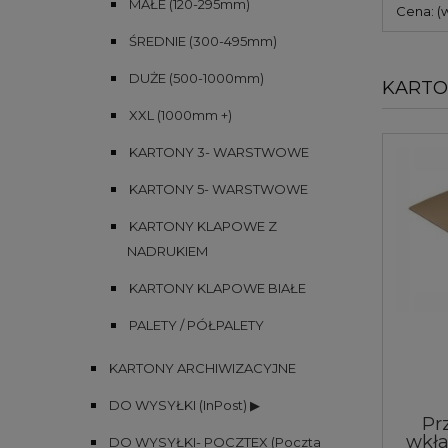
MAŁE (120-295mm)
Cena: (
ŚREDNIE (300-495mm)
DUŻE (500-1000mm)
KARTO
XXL (1000mm +)
KARTONY 3- WARSTWOWE
KARTONY 5- WARSTWOWE
KARTONY KLAPOWE Z
NADRUKIEM
KARTONY KLAPOWE BIAŁE
PALETY / PÓŁPALETY
KARTONY ARCHIWIZACYJNE
DO WYSYŁKI (InPost) ▶
Pr
wkła
DO WYSYŁKI- POCZTEX (Poczta