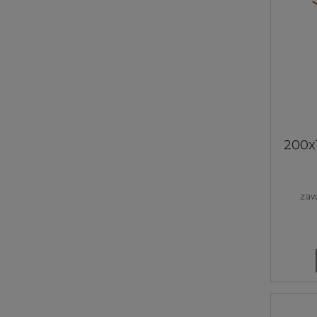
200x
320 
cm
sk
zaw