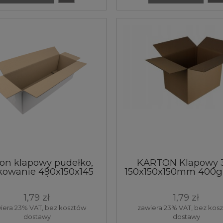
ton klapowy pudełko,
KARTON Klapowy
kowanie 490x150x145
150x150x150mm 400g 
3W 360g/m2 Biały 1
1szt.
sztuka
1,79 zł
1,79 zł
iera 23% VAT, bez kosztów
zawiera 23% VAT, bez kos
dostawy
dostawy