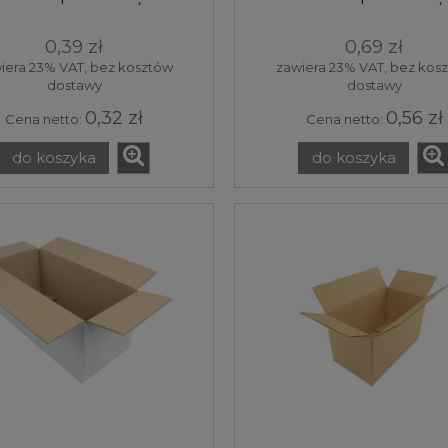
414x265 320 g/m2 1
3W 560x365 320 g/
sztuka
sztuka
0,39 zł
0,69 zł
iera 23% VAT, bez kosztów
zawiera 23% VAT, bez kos
dostawy
dostawy
0,32 zł
0,56 zł
Cena netto:
Cena netto:
do koszyka
do koszyka