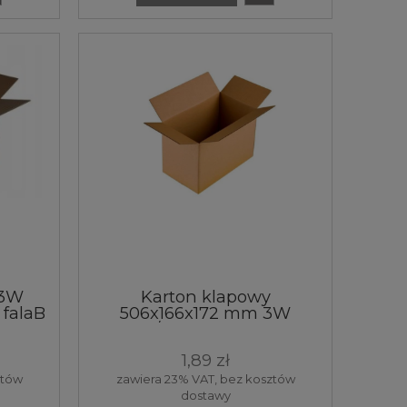
 3W
Karton klapowy
falaB
506x166x172 mm 3W
360g/m2 Biały 1 sztuka
1,89 zł
ztów
zawiera 23% VAT, bez kosztów
dostawy