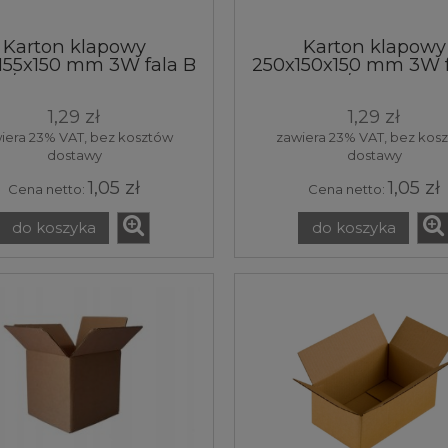
Karton klapowy
Karton klapowy
155x150 mm 3W fala B
250x150x150 mm 3W f
/m2 Biały 34x15,5x15
344 g/m² brązow
 pudełko pudło box
25x15x15x cm pude
1,29 zł
1,29 zł
rzynka opakowanie
pudło box skrzyn
tektura 1 sztuka
opakowanie tektur
iera 23% VAT, bez kosztów
zawiera 23% VAT, bez kos
sztuka
dostawy
dostawy
1,05 zł
1,05 zł
Cena netto:
Cena netto:
do koszyka
do koszyka