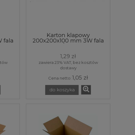
Karton klapowy
 fala
200x200x100 mm 3W fala
wy
B 400 g/m² brązowy
łko
20x20x10 cm pudełko
1,29 zł
ka
pudło box skrzynka
a 1
opakowanie tektura 1
ztów
zawiera 23% VAT, bez kosztów
sztuka
dostawy
1,05 zł
Cena netto:
do koszyka