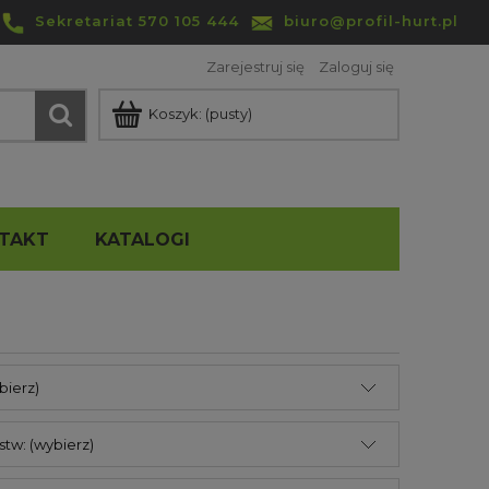
Sekretariat 570 105 444
biuro@profil-hurt.pl
Zarejestruj się
Zaloguj się
Koszyk:
(pusty)
TAKT
KATALOGI
bierz)
stw: (wybierz)