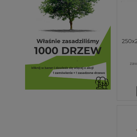
250x
350 g
cm
sk
zaw