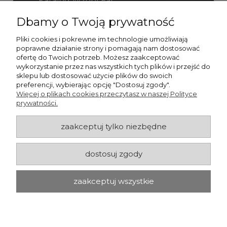
Katalog Wzory Fal
Dbamy o Twoją prywatność
Katalog Fefco
Pliki cookies i pokrewne im technologie umożliwiają
poprawne działanie strony i pomagają nam dostosować
ofertę do Twoich potrzeb. Możesz zaakceptować
wykorzystanie przez nas wszystkich tych plików i przejść do
sklepu lub dostosować użycie plików do swoich
preferencji, wybierając opcję "Dostosuj zgody".
Więcej o plikach cookies przeczytasz w naszej Polityce
prywatności.
zaakceptuj tylko niezbędne
dostosuj zgody
zaakceptuj wszystkie
pokaż pełną wersję strony