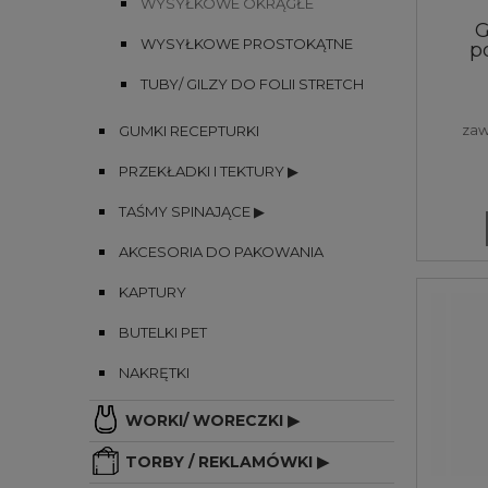
WYSYŁKOWE OKRĄGŁE
G
WYSYŁKOWE PROSTOKĄTNE
p
TUBY/ GILZY DO FOLII STRETCH
zaw
GUMKI RECEPTURKI
PRZEKŁADKI I TEKTURY ▶
TAŚMY SPINAJĄCE ▶
AKCESORIA DO PAKOWANIA
KAPTURY
BUTELKI PET
NAKRĘTKI
WORKI/ WORECZKI ▶
TORBY / REKLAMÓWKI ▶