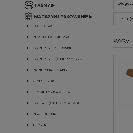
Długość
TAŚMY ▶
MAGAZYN I PAKOWANIE ▶
Cena: (
FOLIOPAKI
PRZYLGI KURIERSKIE
WYSYŁ
KOPERTY LISTOWNE
KOPERTY PĘCHERZYKOWE
PAPIER NACINANY
WYPEŁNIACZE
ETYKIETY / NAKLEJKI
FOLIA PĘCHERZYKOWA
PLANDEKI ▶
TUBY ▶