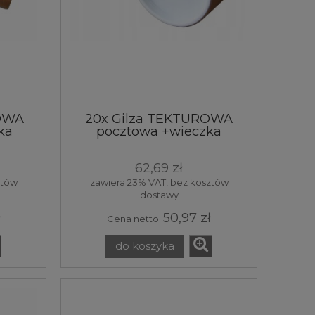
ROWA
20x Gilza TEKTUROWA
ka
pocztowa +wieczka
70x2,2x550
62,69 zł
ztów
zawiera 23% VAT, bez kosztów
dostawy
ł
50,97 zł
Cena netto:
do koszyka