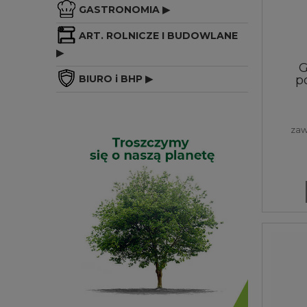
GASTRONOMIA ▶
ART. ROLNICZE I BUDOWLANE
▶
G
p
BIURO i BHP ▶
zaw