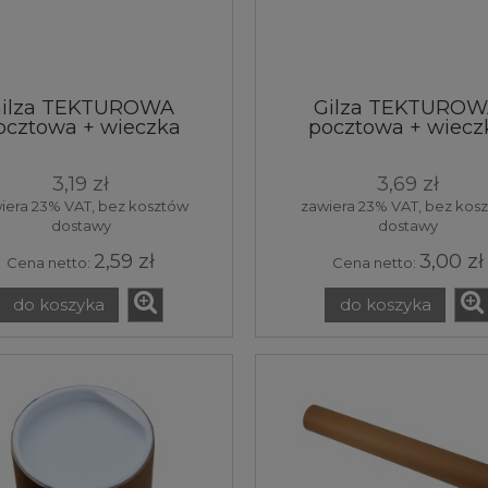
ilza TEKTUROWA
Gilza TEKTURO
ocztowa + wieczka
pocztowa + wiecz
70x2,2x550 mm
70x2,2x750 mm
3,19 zł
3,69 zł
iera 23% VAT, bez kosztów
zawiera 23% VAT, bez kos
dostawy
dostawy
2,59 zł
3,00 zł
Cena netto:
Cena netto:
do koszyka
do koszyka