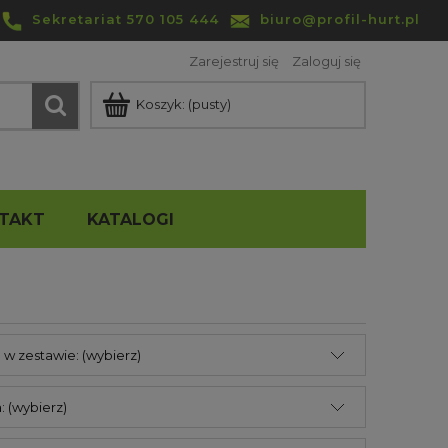
Sekretariat 570 105 444
biuro@profil-hurt.pl
Zarejestruj się
Zaloguj się
Koszyk:
(pusty)
TAKT
KATALOGI
w zestawie: (wybierz)
: (wybierz)