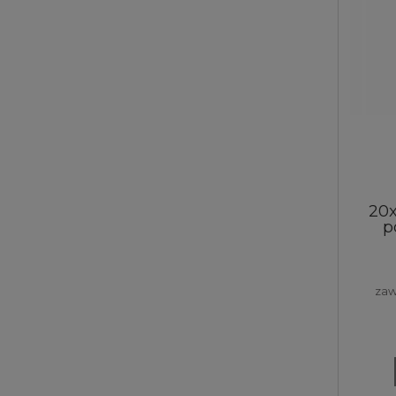
20
p
zaw