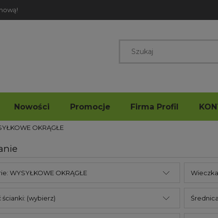
rmową!
Nowości
Promocje
Firma Profil
KON
SYŁKOWE OKRĄGŁE
anie
rie: WYSYŁKOWE OKRĄGŁE
Wieczka 
ścianki: (wybierz)
Średnica