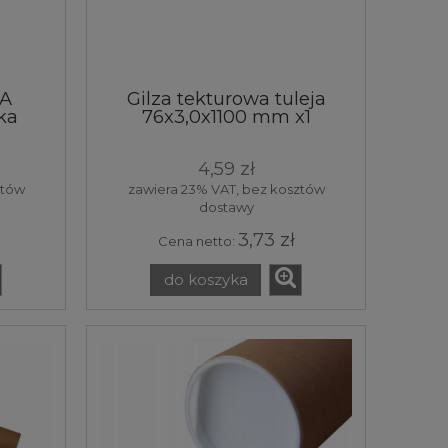
WA
Gilza tekturowa tuleja
ka
76x3,0x1100 mm x1
4,59 zł
ztów
zawiera 23% VAT, bez kosztów
dostawy
3,73 zł
Cena netto:
do koszyka