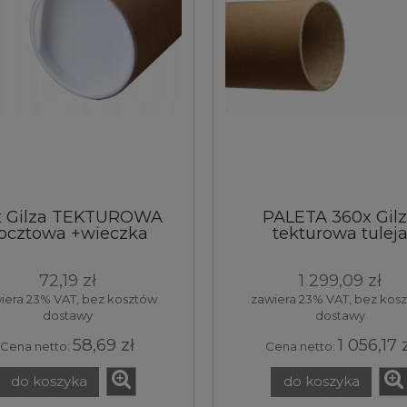
x Gilza TEKTUROWA
PALETA 360x Gil
ocztowa +wieczka
tekturowa tulej
70x2,2x750
70x2,2x750 mm
72,19 zł
1 299,09 zł
iera 23% VAT, bez kosztów
zawiera 23% VAT, bez kos
dostawy
dostawy
58,69 zł
1 056,17 
Cena netto:
Cena netto:
do koszyka
do koszyka