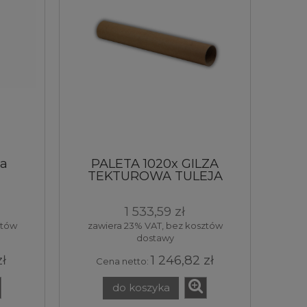
za
PALETA 1020x GILZA
a
TEKTUROWA TULEJA
Fi60x2x430 [mm]
1 533,59 zł
ztów
zawiera 23% VAT, bez kosztów
dostawy
zł
1 246,82 zł
Cena netto:
do koszyka