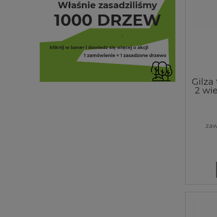
Gilza
2 wi
tu
pap
zaw