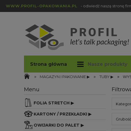
WWW.PROFIL-OPAKOWANIA.PL
- odwiedź naszą stronę fi
Strona główna
Nasze produkty
»
»
»
profil-opakowania.pl
Blog
MAGAZYN I PAKOWANIE ▶
TUBY ▶
WY
Menu
Filtrow
FOLIA STRETCH ▶
Katego
KARTONY / PRZEKŁADKI ▶
Grubość 
OWIJARKI DO PALET ▶