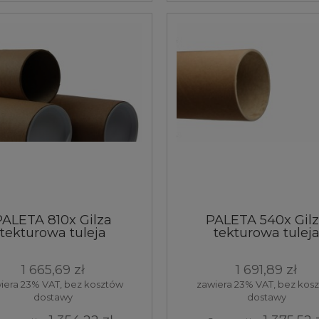
PALETA 810x Gilza
PALETA 540x Gil
tekturowa tuleja
tekturowa tulej
50x4,8x530 mm
70x2,2x550 mm
1 665,69 zł
1 691,89 zł
iera 23% VAT, bez kosztów
zawiera 23% VAT, bez kos
dostawy
dostawy