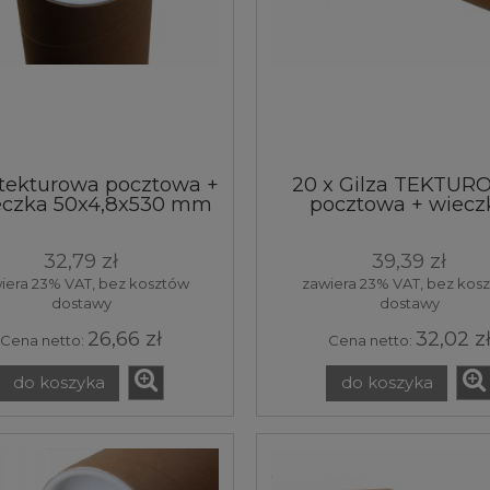
 tekturowa pocztowa +
20 x Gilza TEKTU
eczka 50x4,8x530 mm
pocztowa + wiecz
ba gilza kartonowa
50x5,1x265 mm
ierowa wysyłkowa 20
32,79 zł
39,39 zł
sztuk
iera 23% VAT, bez kosztów
zawiera 23% VAT, bez kos
dostawy
dostawy
26,66 zł
32,02 z
Cena netto:
Cena netto:
do koszyka
do koszyka