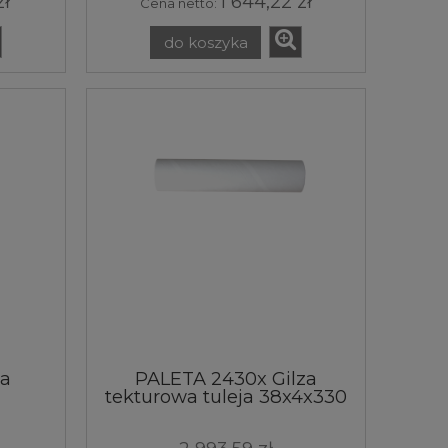
zł
1 644,22 zł
Cena netto:
do koszyka
za
PALETA 2430x Gilza
a
tekturowa tuleja 38x4x330
m
[mm] biała