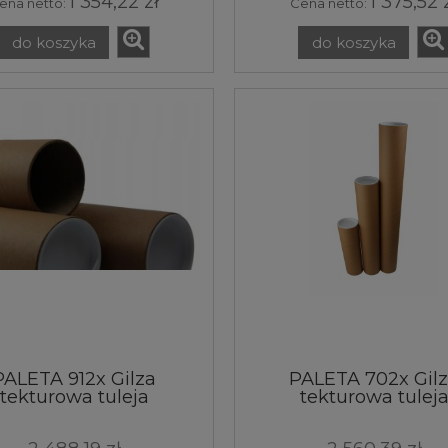
1 354,22 zł
1 375,52 
ena netto:
Cena netto:
do koszyka
do koszyka
PALETA 912x Gilza
PALETA 702x Gil
tekturowa tuleja
tekturowa tulej
50x7,2x530 mm
50x3,0x1250 m