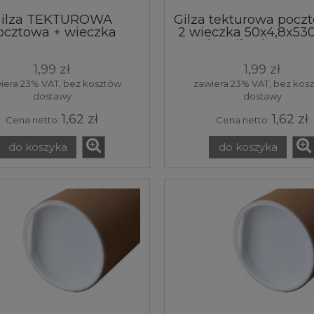
ilza TEKTUROWA
Gilza tekturowa pocz
ocztowa + wieczka
2 wieczka 50x4,8x5
50x5,1x265 mm
tuba gilza karton
papierowa wysyłko
1,99 zł
1,99 zł
sztuka
iera 23% VAT, bez kosztów
zawiera 23% VAT, bez kos
dostawy
dostawy
1,62 zł
1,62 zł
Cena netto:
Cena netto:
do koszyka
do koszyka