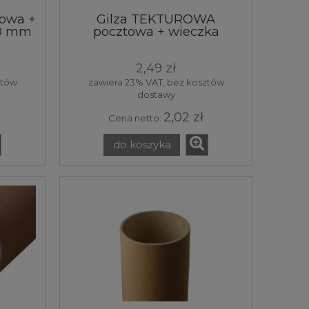
towa +
Gilza TEKTUROWA
30 mm
pocztowa + wieczka
owa
70x2,2x350 mm
wa 1
2,49 zł
ztów
zawiera 23% VAT, bez kosztów
dostawy
2,02 zł
Cena netto:
do koszyka