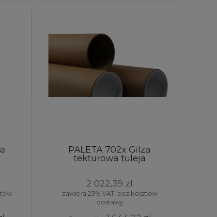
za
PALETA 702x Gilza
a
tekturowa tuleja
50x3,0x1000 mm
2 022,39 zł
ztów
zawiera 23% VAT, bez kosztów
dostawy