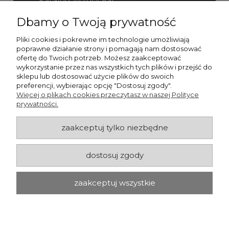
Katalog Wzory Fal
Dbamy o Twoją prywatność
Katalog Fefco
Pliki cookies i pokrewne im technologie umożliwiają
poprawne działanie strony i pomagają nam dostosować
ofertę do Twoich potrzeb. Możesz zaakceptować
wykorzystanie przez nas wszystkich tych plików i przejść do
sklepu lub dostosować użycie plików do swoich
preferencji, wybierając opcję "Dostosuj zgody".
Więcej o plikach cookies przeczytasz w naszej Polityce
prywatności.
zaakceptuj tylko niezbędne
dostosuj zgody
zaakceptuj wszystkie
pokaż pełną wersję strony