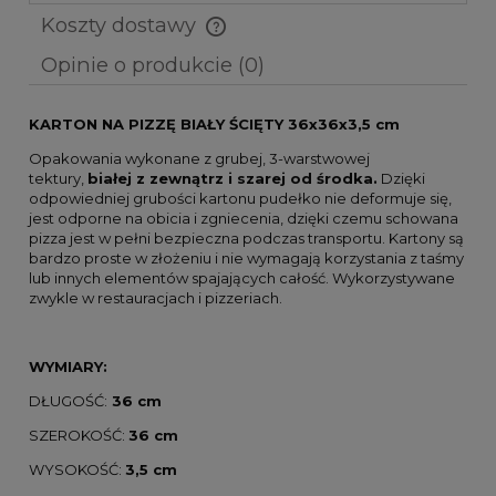
Koszty dostawy
Cena nie zawiera ewentualnych kosztów płatności
Opinie o produkcie (0)
KARTON NA PIZZĘ BIAŁY ŚCIĘTY 36x36x3,5 cm
Opakowania wykonane z grubej, 3-warstwowej
tektury,
białej z zewnątrz i szarej od środka.
Dzięki
odpowiedniej grubości kartonu pudełko nie deformuje się,
jest odporne na obicia i zgniecenia, dzięki czemu schowana
pizza jest w pełni bezpieczna podczas transportu. Kartony są
bardzo proste w złożeniu i nie wymagają korzystania z taśmy
lub innych elementów spajających całość. Wykorzystywane
zwykle w restauracjach i pizzeriach.
WYMIARY:
DŁUGOŚĆ:
36 cm
SZEROKOŚĆ:
36 cm
WYSOKOŚĆ:
3,5 cm