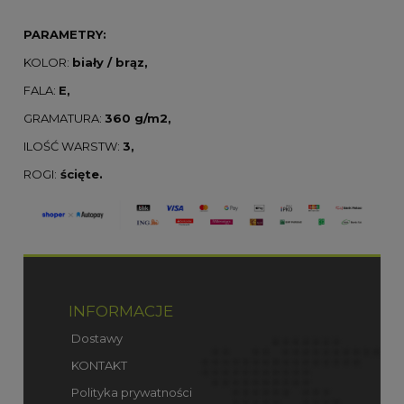
PARAMETRY:
KOLOR:
biały / brąz,
FALA:
E,
GRAMATURA:
360 g/m2,
ILOŚĆ WARSTW:
3,
ROGI:
ścięte.
INFORMACJE
Dostawy
KONTAKT
Polityka prywatności