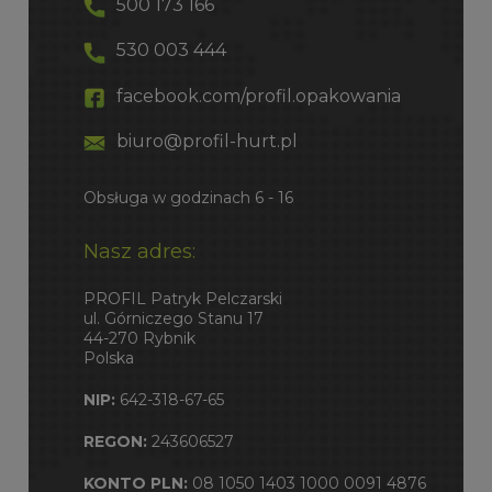
500 173 166
530 003 444
facebook.com/profil.opakowania
biuro@profil-hurt.pl
Obsługa w godzinach 6 - 16
Nasz adres:
PROFIL Patryk Pelczarski
ul. Górniczego Stanu 17
44-270 Rybnik
Polska
NIP:
642-318-67-65
REGON:
243606527
KONTO PLN:
08 1050 1403 1000 0091 4876