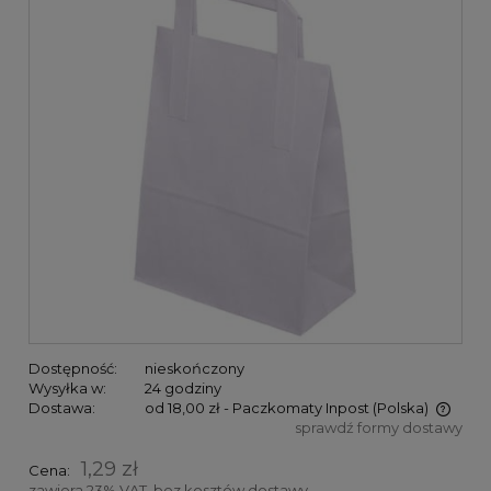
Dostępność:
nieskończony
Wysyłka w:
24 godziny
Dostawa:
od 18,00 zł
- Paczkomaty Inpost
(Polska)
sprawdź formy dostawy
Cena nie zawiera ewentualnych kosztów płatności
1,29 zł
Cena:
zawiera 23% VAT, bez kosztów dostawy