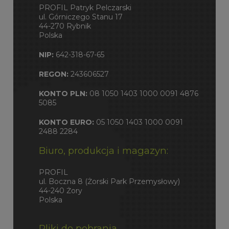
PROFIL Patryk Pelczarski
ul. Górniczego Stanu 17
44-270 Rybnik
Polska
NIP:
642-318-67-65
REGON:
243606527
KONTO PLN:
08 1050 1403 1000 0091 4876
5085
KONTO EURO:
05 1050 1403 1000 0091
2488 2284
Biuro, produkcja i magazyn:
PROFIL
ul. Boczna 8 (Żorski Park Przemysłowy)
44-240 Żory
Polska
Pliki do pobrania