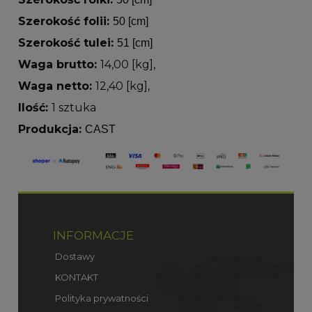
Szerokość folii:
50 [cm]
Szerokość tulei:
51 [cm]
Waga brutto:
14,00 [kg],
Waga netto:
12,40 [kg],
Ilość:
1 sztuka
Produkcja:
CAST
INFORMACJE
Dostawy
KONTAKT
Polityka prywatności