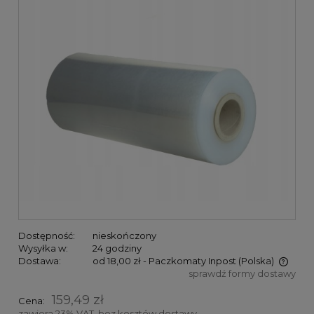
Dostępność:
nieskończony
Wysyłka w:
24 godziny
Dostawa:
od 18,00 zł
- Paczkomaty Inpost
(Polska)
sprawdź formy dostawy
Cena nie zawiera ewentualnych kosztów płatności
159,49 zł
Cena:
zawiera 23% VAT, bez kosztów dostawy