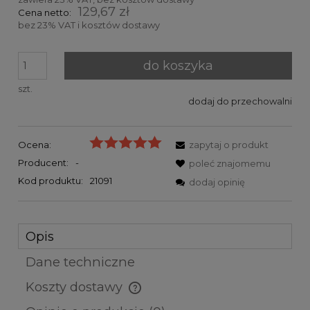
129,67 zł
Cena netto:
bez 23% VAT i kosztów dostawy
do koszyka
szt.
dodaj do przechowalni
Ocena:
zapytaj o produkt
Producent:
-
poleć znajomemu
Kod produktu:
21091
dodaj opinię
Opis
Dane techniczne
Koszty dostawy
Cena nie zawiera ewentualnych kosztów płatności