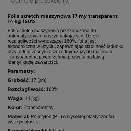
Opinie o produkcie (0)
Folia stretch maszynowa 17 my transparent
14 kg 160%
Folia stretch maszynowa przeznaczona do
automatycznych maszyn pakujących. Dzięki
rozciągliwości wynoszącej 160%, folia jest
ekonomiczna w użyciu, zapewniając stabilność ładunku
przy jednoczesnym oszczędnym zużyciu materiału.
Transparentna powierzchnia pozwala na łatwą
identyfikację zawartości.
Parametry
:
Grubość:
17 [µm]
Rozciągliwość:
160%
Waga:
14 [kg]
Kolor:
Transparentny
Materiał:
Polietylen (PE) o wysokiej elastyczności i
wytrzymałości.
Szerokość rolki:
50 [cm]