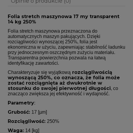
Opinie o produkcie (0)
Folia stretch maszynowa 17 my transparent
14 kg 250%
Folia stretch maszynowa przeznaczona do
automatycznych maszyn pakujących. Dzięki
rozciągliwości wynoszącej 250%, folia jest
ekonomiczna w użyciu, zapewniając stabilność ładunku
przy jednoczesnym oszczędnym zużyciu materiału.
Transparentna powierzchnia pozwala na łatwą
identyfikację zawartości.
rozciągliwością
Charakteryzuje się wyjątkową
wynoszącą 250%, co oznacza, że folia może
zostać rozciągnięta aż dwukrotnie w
stosunku do swojej pierwotnej długości
, co
znacząco zwiększa jej efektywność i wydajność.
Parametry
:
Grubość:
17 [µm]
Rozciągliwość:
250%
Waga:
14 [kg]