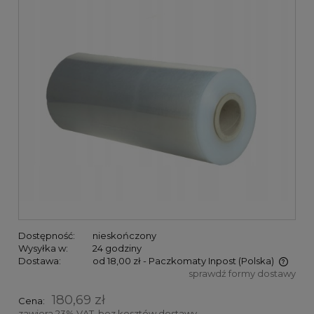
Dostępność:
nieskończony
Wysyłka w:
24 godziny
Dostawa:
od 18,00 zł
- Paczkomaty Inpost
(Polska)
sprawdź formy dostawy
Cena nie zawiera ewentualnych kosztów płatności
180,69 zł
Cena:
zawiera 23% VAT, bez kosztów dostawy