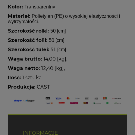
Kolor:
Transparentny
Materiał:
Polietylen (PE) o wysokiej elastyczności i
wytrzymałości.
Szerokość rolki:
50 [cm]
Szerokość folii:
50 [cm]
Szerokość tulei:
51 [cm]
Waga brutto:
14,00 [kg],
Waga netto:
12,40 [kg],
Ilość:
1 sztuka
Produkcja:
CAST
INFORMACJE