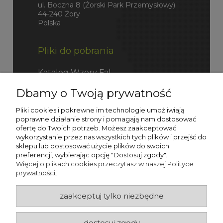
ul. Boczna 8 (Żorski Park Przemysłowy)
44-240 Żory
Polska
Pliki do pobrania
Katalog Wzory Fal
Dbamy o Twoją prywatność
Katalog Fefco
Pliki cookies i pokrewne im technologie umożliwiają
poprawne działanie strony i pomagają nam dostosować
ofertę do Twoich potrzeb. Możesz zaakceptować
wykorzystanie przez nas wszystkich tych plików i przejść do
sklepu lub dostosować użycie plików do swoich
preferencji, wybierając opcję "Dostosuj zgody".
Więcej o plikach cookies przeczytasz w naszej Polityce
prywatności.
zaakceptuj tylko niezbędne