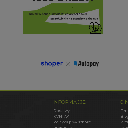
INFORMACJE
O 
Dostawy
Firm
KONTAKT
Blo
Polityka prywatności
Wit
Promocje
Reg