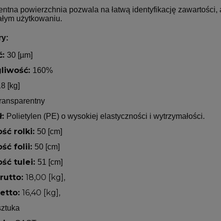
entna powierzchnia pozwala na łatwą identyfikację zawartości, 
ałym użytkowaniu.
ry:
ć:
30 [µm]
liwość:
160%
8 [kg]
ransparentny
ł:
Polietylen (PE) o wysokiej elastyczności i wytrzymałości.
ść rolki:
50 [cm]
ść folii:
50 [cm]
ść tulei:
51 [cm]
rutto:
18,00
[kg],
etto:
16,40
[kg],
sztuka