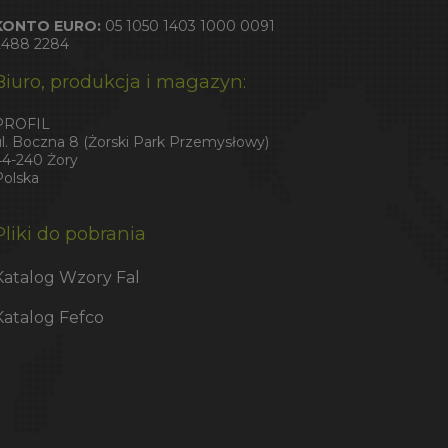
KONTO EURO:
05 1050 1403 1000 0091
2488 2284
Biuro, produkcja i magazyn:
PROFIL
ul. Boczna 8 (Żorski Park Przemysłowy)
44-240 Żory
Polska
Pliki do pobrania
Katalog Wzory Fal
Katalog Fefco