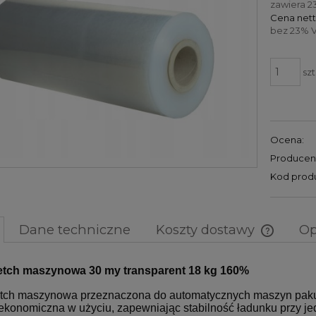
zawiera 2
Cena nett
bez 23% V
szt
Ocena:
Producen
Kod prod
Dane techniczne
Koszty dostawy
Op
Cena nie
retch maszynowa 30 my transparent 18 kg 160%
kosztów 
retch maszynowa przeznaczona do automatycznych maszyn paku
st ekonomiczna w użyciu, zapewniając stabilność ładunku przy 