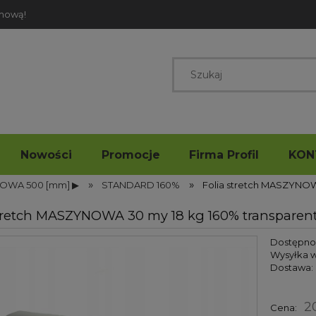
rmową!
Nowości
Promocje
Firma Profil
KON
»
»
OWA 500 [mm] ▶
STANDARD 160%
Folia stretch MASZYNOWA
stretch MASZYNOWA 30 my 18 kg 160% transparent t
Dostępno
Wysyłka w
Dostawa:
2
Cena: