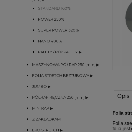
STANDARD 160%
POWER 250%
SUPER POWER 320%
NANO 400%
PALETY / PÓŁPALETY ▶
MASZYNOWA PÓŁRAP 250 [mm] ▶
FOLIA STRETCH BEZTUBOWA ▶
JUMBO ▶
Opis
PÓŁRAP RĘCZNA 250 [mm] ▶
MINI RAP ▶
Folia st
Z ZAKŁADKAMI
Folia st
folia je
EKO STRETCH ▶