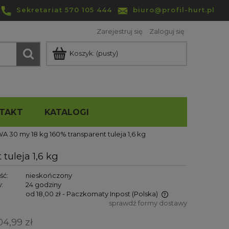
Sekretariat 570 105 444
biuro@profil-hurt.pl
Zarejestruj się
Zaloguj się
Koszyk:
(pusty)
TAKT
KATALOGI
 30 my 18 kg 160% transparent tuleja 1,6 kg
uleja 1,6 kg
ść:
nieskończony
:
24 godziny
od 18,00 zł
- Paczkomaty Inpost
(Polska)
sprawdź formy dostawy
Cena nie zawiera ewentualnych
04,99 zł
kosztów płatności