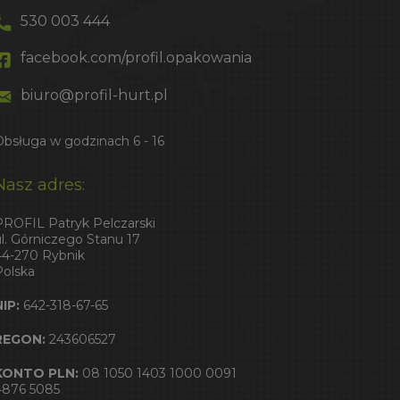
530 003 444
facebook.com/profil.opakowania
biuro@profil-hurt.pl
Obsługa w godzinach 6 - 16
Nasz adres:
PROFIL Patryk Pelczarski
ul. Górniczego Stanu 17
44-270 Rybnik
Polska
NIP:
642-318-67-65
REGON:
243606527
KONTO PLN:
08 1050 1403 1000 0091
4876 5085