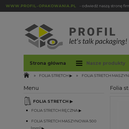
WWW.PROFIL-OPAKOWANIA.PL
- odwiedź naszą stronę fi
Strona główna
Nasze produkty
»
»
profil-opakowania.pl
Blog
FOLIA STRETCH ▶
FOLIA STRETCH MASZYN
Menu
Folia 
FOLIA STRETCH ▶
FOLIA STRETCH RĘCZNA ▶
FOLIA STRETCH MASZYNOWA 500
[mm] ▶