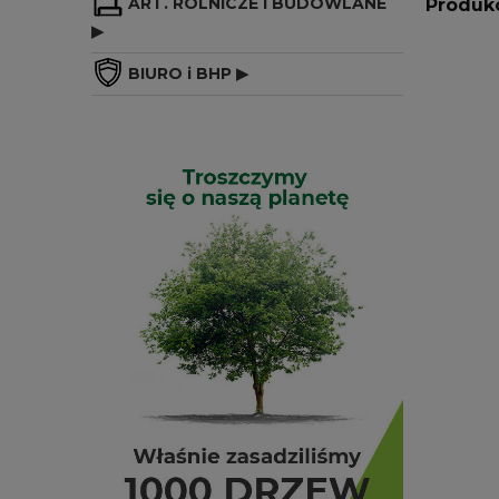
ART. ROLNICZE I BUDOWLANE
Produk
▶
BIURO i BHP ▶