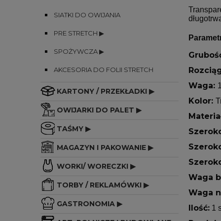
Transpar
SIATKI DO OWIJANIA
długotrw
PRE STRETCH ▶
Paramet
SPOŻYWCZA ▶
Gruboś
AKCESORIA DO FOLII STRETCH
Rozciąg
Waga:
1
KARTONY / PRZEKŁADKI ▶
Kolor:
T
OWIJARKI DO PALET ▶
Materia
TAŚMY ▶
Szeroko
Szeroko
MAGAZYN I PAKOWANIE ▶
Szeroko
WORKI/ WORECZKI ▶
Waga b
TORBY / REKLAMÓWKI ▶
Waga n
GASTRONOMIA ▶
Ilość:
1 