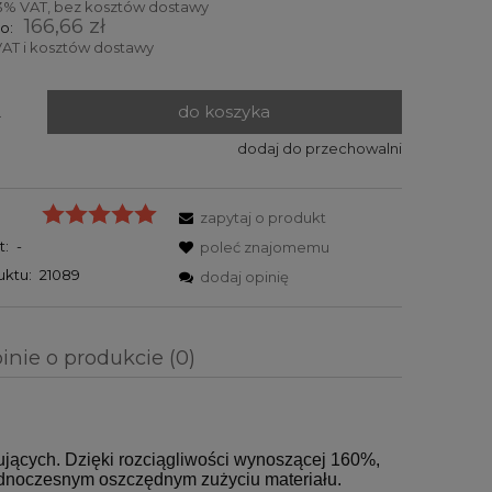
3% VAT, bez kosztów dostawy
166,66 zł
o:
AT i kosztów dostawy
do koszyka
.
dodaj do przechowalni
zapytaj o produkt
t:
-
poleć znajomemu
uktu:
21089
dodaj opinię
inie o produkcie (0)
 zawiera ewentualnych
płatności
jących. Dzięki rozciągliwości wynoszącej 160%,
jednoczesnym oszczędnym zużyciu materiału.