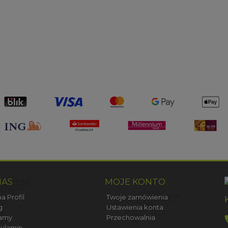
NAS
MOJE KONTO
a Profil
Twoje zamówienia
g
Ustawienia konta
amy
Przechowalnia
ulamin