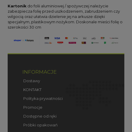
Kartonik
do folii aluminiowej / spożywczej należycie
zabezpiecza folię przed uszkodzeniem, zabrudzeniem czy
wilgocią oraz ułatwia dzielenie jej na arkusze dzięki
specjalnym, plastikowym nożykom. Doskonale mieści folię o
szerokości 30 cm
INFORMACJE
Dostawy
KONTAKT
Polityka prywatności
Promocje
Dostępne od ręki
Próbki opakowań