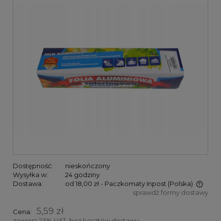
Dostępność:
nieskończony
Wysyłka w:
24 godziny
Dostawa:
od 18,00 zł
- Paczkomaty Inpost
(Polska)
sprawdź formy dostawy
Cena nie zawiera ewentualnych kosztów płatności
5,59 zł
Cena:
zawiera 23% VAT, bez kosztów dostawy