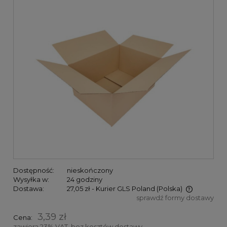
Dostępność:
nieskończony
Wysyłka w:
24 godziny
Dostawa:
27,05 zł
- Kurier GLS Poland
(Polska)
sprawdź formy dostawy
Cena nie zawiera ewentualnych kosztów płatności
3,39 zł
Cena:
zawiera 23% VAT, bez kosztów dostawy