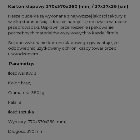
Karton klapowy 370x370x260 [mm] / 37x37x26 [cm]
Nasze pudełka są wykonane z najwyższej jakości tektury z
wielką starannością. Idealnie nadaje się do użycia w trakcie
przeprowadzki. Usprawni przenoszenie i pakowanie
potrzebnych materiałów wysyłkowych w każdej firmie!
Solidne wykonanie kartonu klapowego gwarantuje, że
odpowiednio użytkowany ochroni każdy towar przed
uszkodzeniem.
Parametry:
Ilość warstw: 3
Kolor: brąz,
Gramatura: 380 [g]
Fala: B
Ilość: 1 sztuka
Wymiary: 370x370x260 [mm]
Długość: 370 mm,