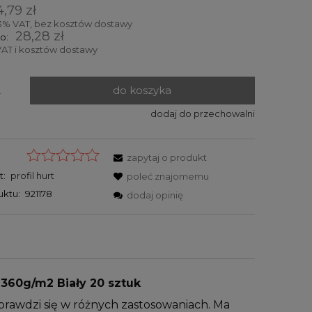
Cena nie zawiera ewentualnych
4,79 zł
kosztów płatności
3% VAT, bez kosztów dostawy
28,28 zł
o:
AT i kosztów dostawy
do koszyka
.
dodaj do przechowalni
zapytaj o produkt
t:
profil hurt
poleć znajomemu
uktu:
921178
dodaj opinię
360g/m2 Biały 20 sztuk
prawdzi się w różnych zastosowaniach. Ma