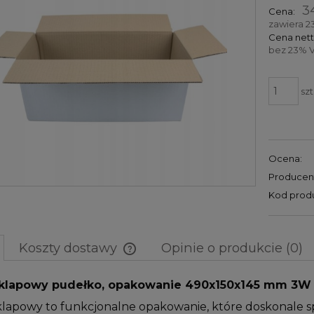
3
Cena:
zawiera 2
Cena nett
bez 23% V
szt
Ocena:
Producen
Kod prod
Koszty dostawy
Opinie o produkcie (0)
 klapowy pudełko, opakowanie 490x150x145 mm 3W 
Cena nie zawiera ewentualnych
kosztów płatności
klapowy to funkcjonalne opakowanie, które doskonale s