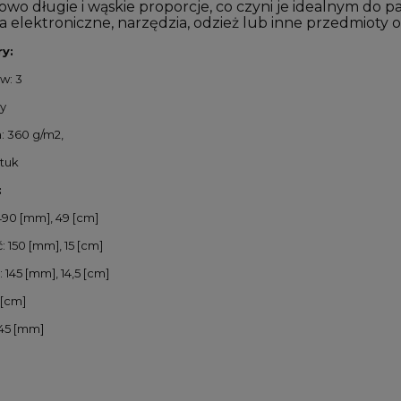
wo długie i wąskie proporcje, co czyni je idealnym do 
a elektroniczne, narzędzia, odzież lub inne przedmioty 
y:
tw: 3
ły
: 360 g/m2,
ztuk
:
490 [mm], 49 [cm]
 150 [mm], 15 [cm]
145 [mm], 14,5 [cm]
 [cm]
45 [mm]