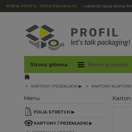
WWW.PROFIL-OPAKOWANIA.PL
- odwiedź naszą stronę fi
Strona główna
Nasze produkty
profil-opakowania.pl
Blog
»
»
KARTONY / PRZEKŁADKI ▶
KARTONY KLAPOWE
Menu
Karton
FOLIA STRETCH ▶
KARTONY / PRZEKŁADKI ▶