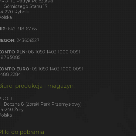
PROFIL Patryk Pelczarski
ul. Górniczego Stanu 17
44-270 Rybnik
Polska
NIP:
642-318-67-65
REGON:
243606527
KONTO PLN:
08 1050 1403 1000 0091
4876 5085
KONTO EURO:
05 1050 1403 1000 0091
2488 2284
Biuro, produkcja i magazyn:
PROFIL
ul. Boczna 8 (Żorski Park Przemysłowy)
44-240 Żory
Polska
Pliki do pobrania