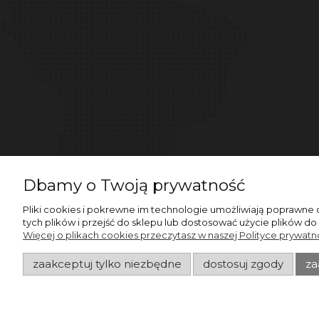
Dbamy o Twoją prywatność
Pliki cookies i pokrewne im technologie umożliwiają poprawne
tych plików i przejść do sklepu lub dostosować użycie plików do
Więcej o plikach cookies przeczytasz w naszej Polityce prywatno
zaakceptuj tylko niezbędne
dostosuj zgody
za