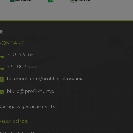
KONTAKT
500 173 166
530 003 444
facebook.com/profil.opakowania
biuro@profil-hurt.pl
Obsługa w godzinach 6 - 16
Nasz adres: