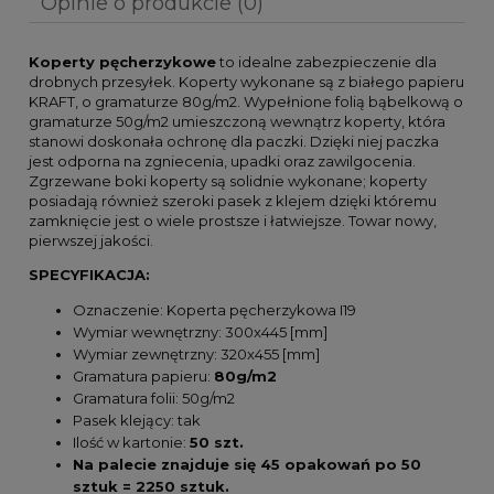
Opinie o produkcie (0)
Koperty pęcherzykowe
to idealne zabezpieczenie dla
drobnych przesyłek. Koperty wykonane są z białego papieru
KRAFT, o gramaturze 80g/m2. Wypełnione folią bąbelkową o
gramaturze 50g/m2 umieszczoną wewnątrz koperty, która
stanowi doskonała ochronę dla paczki. Dzięki niej paczka
jest odporna na zgniecenia, upadki oraz zawilgocenia.
Zgrzewane boki koperty są solidnie wykonane; koperty
posiadają również szeroki pasek z klejem dzięki któremu
zamknięcie jest o wiele prostsze i łatwiejsze. Towar nowy,
pierwszej jakości.
SPECYFIKACJA:
Oznaczenie: Koperta pęcherzykowa I19
Wymiar wewnętrzny: 300x445 [mm]
Wymiar zewnętrzny: 320x455 [mm]
Gramatura papieru:
80g/m2
Gramatura folii: 50g/m2
Pasek klejący: tak
Ilość w kartonie:
50 szt.
Na palecie znajduje się 45 opakowań po 50
sztuk = 2250 sztuk.