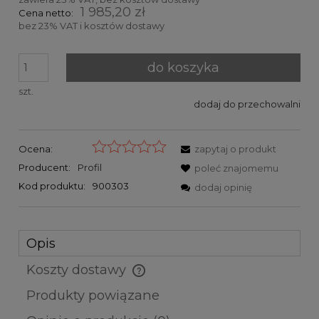
1 985,20 zł
Cena netto:
bez 23% VAT i kosztów dostawy
do koszyka
szt.
dodaj do przechowalni
Ocena:
zapytaj o produkt
Producent:
Profil
poleć znajomemu
Kod produktu:
900303
dodaj opinię
Opis
Koszty dostawy
Cena nie zawiera ewentualnych kosztów płatności
Produkty powiązane