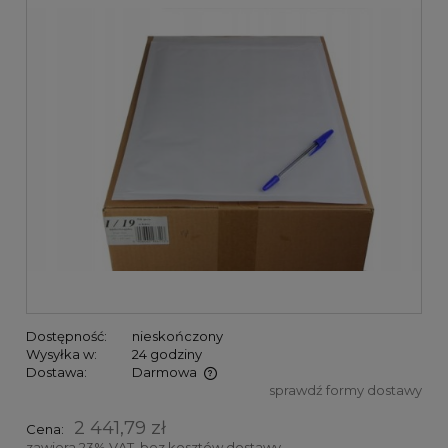
Dostępność:
nieskończony
Wysyłka w:
24 godziny
Dostawa:
Darmowa
sprawdź formy dostawy
Cena nie zawiera ewentualnych kosztów płatności
2 441,79 zł
Cena:
zawiera 23% VAT, bez kosztów dostawy