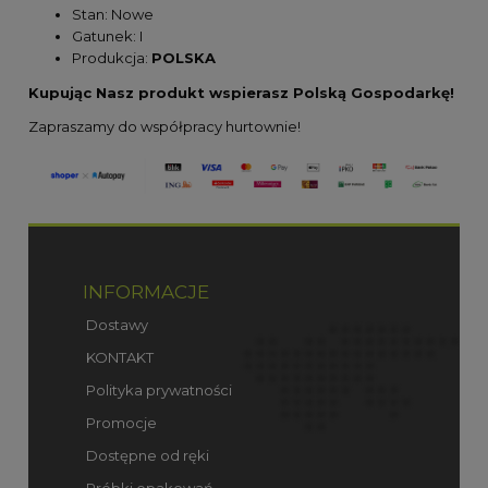
Stan: Nowe
Gatunek: I
Produkcja:
POLSKA
Kupując Nasz produkt wspierasz Polską Gospodarkę!
Zapraszamy do współpracy hurtownie!
INFORMACJE
Dostawy
KONTAKT
Polityka prywatności
Promocje
Dostępne od ręki
Próbki opakowań