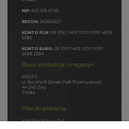
NIP:
642-318-67-65
REGON:
243606527
KONTO PLN:
08 1050 1403 1000 0091 4876
5085
KONTO EURO:
05 1050 1403 1000 0091
2488 2284
Biuro, produkcja i magazyn:
PROFIL
ul. Boczna 8 (Żorski Park Przemysłowy)
44-240 Żory
Polska
Pliki do pobrania
Katalog Wzory Fal