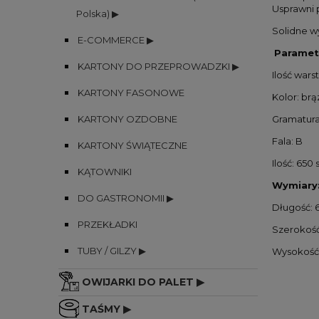
Usprawni 
Polska) ▶
Solidne w
E-COMMERCE ▶
Paramet
KARTONY DO PRZEPROWADZKI ▶
Ilość wars
KARTONY FASONOWE
Kolor: brą
KARTONY OZDOBNE
Gramatura:
Fala: B
KARTONY ŚWIĄTECZNE
Ilość: 650 
KĄTOWNIKI
Wymiary
DO GASTRONOMII ▶
Długość:
PRZEKŁADKI
Szerokoś
TUBY / GILZY ▶
Wysokość
OWIJARKI DO PALET ▶
TAŚMY ▶