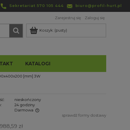
Sekretariat 570 105 444
biuro@profil-hurt.pl
Zarejestruj się
Zaloguj się
Koszyk:
(pusty)
TAKT
KATALOGI
600x400x200 [mm] 3W
ść:
nieskończony
:
24 godziny
Darmowa
sprawdź formy dostawy
entualnych
 988,59 zł