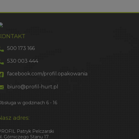
KONTAKT
500 173 166
530 003 444
facebook.com/profil.opakowania
biuro@profil-hurt.pl
Obsługa w godzinach 6 - 16
Nasz adres:
PROFIL Patryk Pelczarski
ul. Górniczego Stanu 17