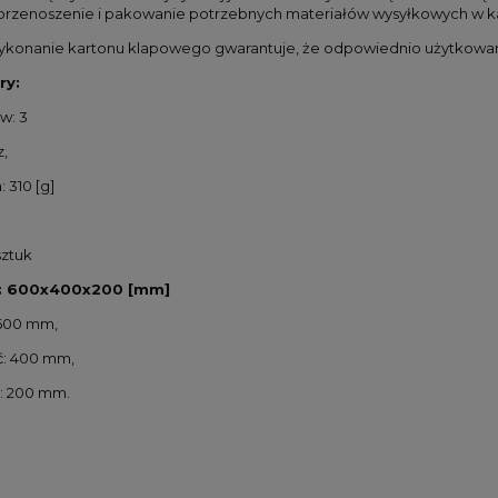
przenoszenie i pakowanie potrzebnych materiałów wysyłkowych w ka
ykonanie kartonu klapowego gwarantuje, że odpowiednio użytkowan
ry:
tw: 3
z,
 310 [g]
sztuk
: 600x400x200 [mm]
 600 mm,
ć: 400 mm,
: 200 mm.