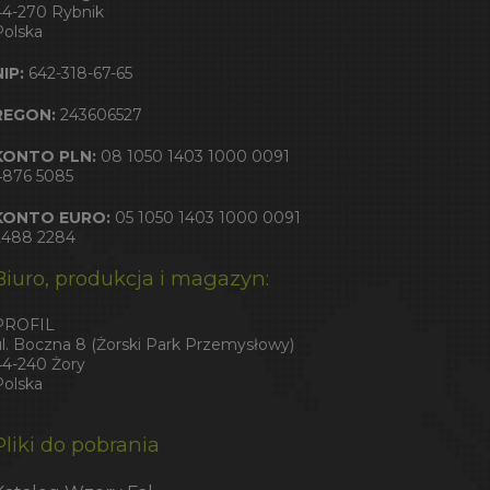
44-270 Rybnik
Polska
NIP:
642-318-67-65
REGON:
243606527
KONTO PLN:
08 1050 1403 1000 0091
4876 5085
KONTO EURO:
05 1050 1403 1000 0091
2488 2284
Biuro, produkcja i magazyn:
PROFIL
ul. Boczna 8 (Żorski Park Przemysłowy)
44-240 Żory
Polska
Pliki do pobrania