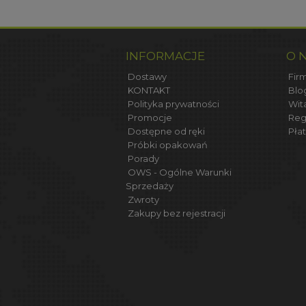
INFORMACJE
O 
Dostawy
Firm
KONTAKT
Blo
Polityka prywatności
Wit
Promocje
Reg
Dostępne od ręki
Płat
Próbki opakowań
Porady
OWS - Ogólne Warunki
Sprzedaży
Zwroty
Zakupy bez rejestracji