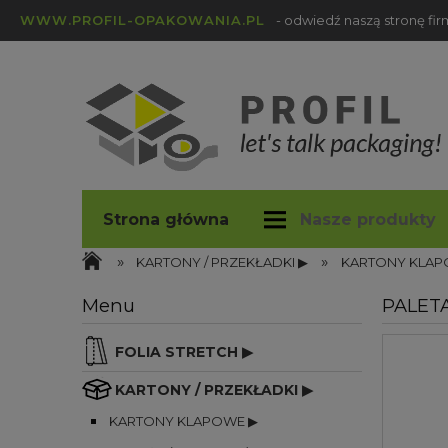
WWW.PROFIL-OPAKOWANIA.PL
- odwiedź naszą stronę fi
Strona główna
Nasze produkty
»
»
profil-opakowania.pl
Blog
KARTONY / PRZEKŁADKI ▶
KARTONY KLAP
Menu
PALETA
FOLIA STRETCH ▶
KARTONY / PRZEKŁADKI ▶
KARTONY KLAPOWE ▶