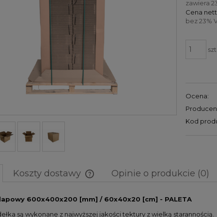
zawiera 2
Cena nett
bez 23% V
szt
Ocena:
Producen
Kod prod
Koszty dostawy
Opinie o produkcie (0)
Cena nie zawiera ewentualnych
lapowy 600x400x200 [mm] / 60x40x20 [cm] - PALETA
kosztów płatności
łka są wykonane z najwyższej jakości tektury z wielką starannością. 