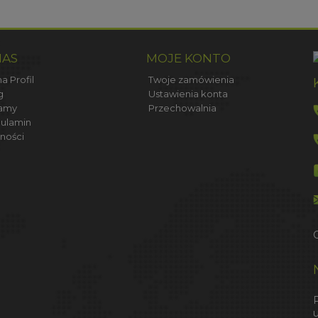
NAS
MOJE KONTO
a Profil
Twoje zamówienia
g
Ustawienia konta
amy
Przechowalnia
ulamin
ności