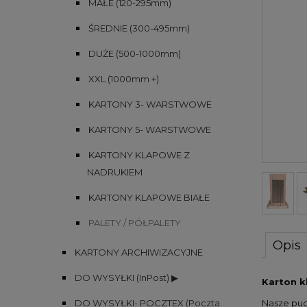
MAŁE (120-295mm)
ŚREDNIE (300-495mm)
DUŻE (500-1000mm)
XXL (1000mm +)
KARTONY 3- WARSTWOWE
KARTONY 5- WARSTWOWE
KARTONY KLAPOWE Z
NADRUKIEM
KARTONY KLAPOWE BIAŁE
PALETY / PÓŁPALETY
Opis
KARTONY ARCHIWIZACYJNE
DO WYSYŁKI (InPost) ▶
Karton k
DO WYSYŁKI- POCZTEX (Poczta
Nasze pude