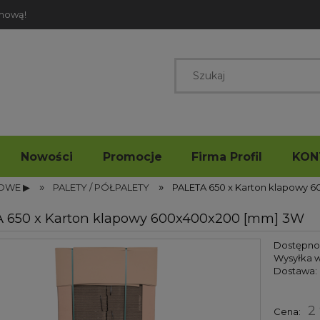
rmową!
Nowości
Promocje
Firma Profil
KON
»
»
OWE ▶
PALETY / PÓŁPALETY
PALETA 650 x Karton klapowy 
 650 x Karton klapowy 600x400x200 [mm] 3W
Dostępno
Wysyłka w
Dostawa:
Cena nie zawiera ew
2
Cena:
kosztów płatności