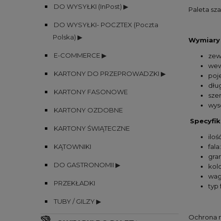
DO WYSYŁKI (InPost) ▶
Paleta sz
DO WYSYŁKI- POCZTEX (Poczta
Polska) ▶
Wymiary 
E-COMMERCE ▶
zew
wew
KARTONY DO PRZEPROWADZKI ▶
poje
dłu
KARTONY FASONOWE
sze
wys
KARTONY OZDOBNE
Specyfik
KARTONY ŚWIĄTECZNE
iloś
KĄTOWNIKI
fala
gra
DO GASTRONOMII ▶
kolo
wag
PRZEKŁADKI
typ 
TUBY / GILZY ▶
Ochrona n