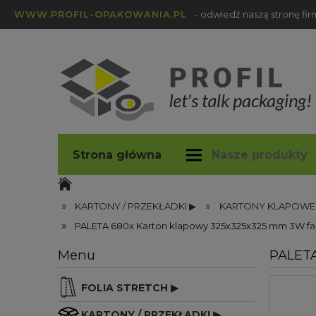
WWW.PROFIL-OPAKOWANIA.PL
- odwiedź naszą stronę fi
Strona główna
Nasze produkty
profil-opakowania.pl
Blog
»
»
KARTONY / PRZEKŁADKI ▶
KARTONY KLAPOWE
»
PALETA 680x Karton klapowy 325x325x325 mm 3W fal
Menu
PALETA
FOLIA STRETCH ▶
KARTONY / PRZEKŁADKI ▶