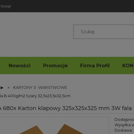
rmową!
Nowości
Promocje
Firma Profil
KON
»
 ▶
KARTONY 3- WARSTWOWE
a B 400g/m2 Szary 32,5x23,5x32,5cm
 680x Karton klapowy 325x325x325 mm 3W fala 
Dostępno
Wysyłka w
Dostawa: