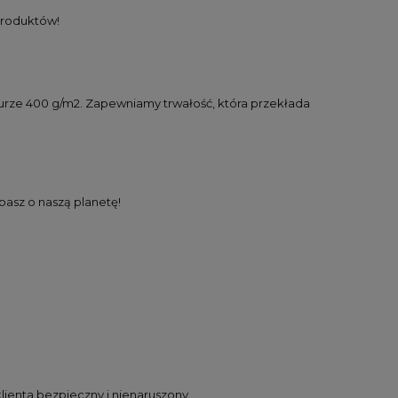
 produktów!
aturze 400 g/m2. Zapewniamy trwałość, która przekłada
basz o naszą planetę!
ienta bezpieczny i nienaruszony.