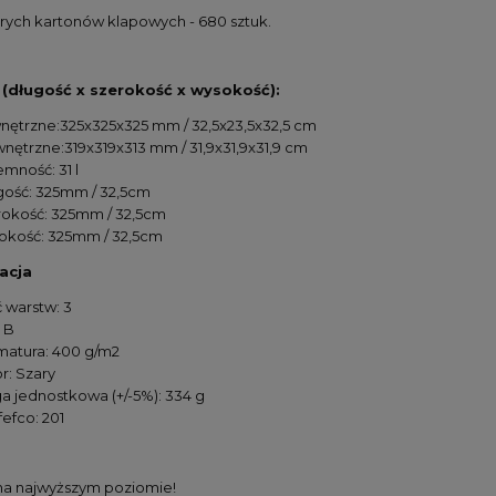
Cena nie
arych kartonów klapowych - 680 sztuk.
kosztów 
(długość x szerokość x wysokość):
nętrzne:325x325x325 mm / 32,5x23,5x32,5 cm
nętrzne:319x319x313 mm / 31,9x31,9x31,9 cm
mność: 31 l
gość: 325mm / 32,5cm
rokość: 325mm / 32,5cm
okość: 325mm / 32,5cm
acja
ć warstw: 3
: B
matura: 400 g/m2
r: Szary
a jednostkowa (+/-5%): 334 g
fefco: 201
a najwyższym poziomie!