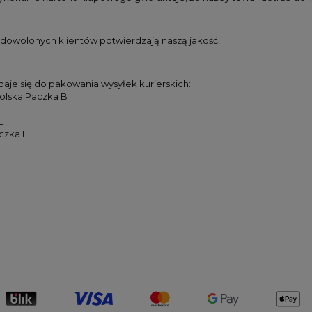
adowolonych klientów potwierdzają naszą jakość!
daje się do pakowania wysyłek kurierskich:
Polska Paczka B
L
czka L