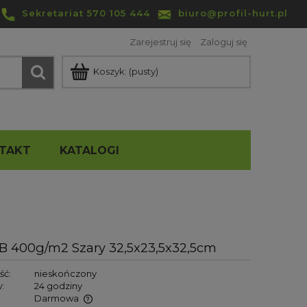
Sekretariat 570 105 444
biuro@profil-hurt.pl
Zarejestruj się
Zaloguj się
Koszyk:
(pusty)
TAKT
KATALOGI
B 400g/m2 Szary 32,5x23,5x32,5cm
ść:
nieskończony
:
24 godziny
Darmowa