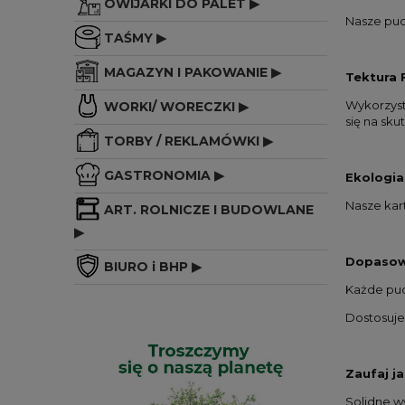
OWIJARKI DO PALET ▶
Nasze pud
TAŚMY ▶
MAGAZYN I PAKOWANIE ▶
Tektura 
Wykorzyst
WORKI/ WORECZKI ▶
się na sk
TORBY / REKLAMÓWKI ▶
GASTRONOMIA ▶
Ekologia
Nasze kart
ART. ROLNICZE I BUDOWLANE
▶
Dopasow
BIURO i BHP ▶
Każde pud
Dostosuje
Zaufaj ja
Solidne w