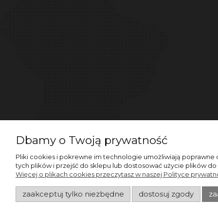
Dbamy o Twoją prywatność
Pliki cookies i pokrewne im technologie umożliwiają poprawne
tych plików i przejść do sklepu lub dostosować użycie plików do
Więcej o plikach cookies przeczytasz w naszej Polityce prywatno
zaakceptuj tylko niezbędne
dostosuj zgody
za