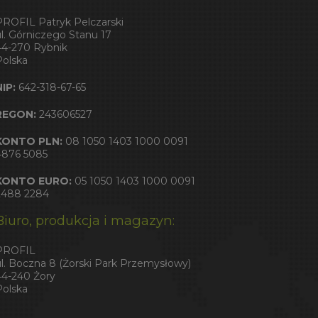
PROFIL Patryk Pelczarski
ul. Górniczego Stanu 17
44-270 Rybnik
Polska
NIP:
642-318-67-65
REGON:
243606527
KONTO PLN:
08 1050 1403 1000 0091
4876 5085
KONTO EURO:
05 1050 1403 1000 0091
2488 2284
Biuro, produkcja i magazyn:
PROFIL
ul. Boczna 8 (Żorski Park Przemysłowy)
44-240 Żory
Polska