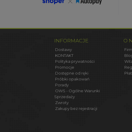
INFORMACJE
O 
Dostawy
Firm
KONTAKT
Blo
Polityka prywatności
Wit
Promocje
Reg
Dostępne od ręki
Płat
Próbki opakowań
Porady
OWS - Ogólne Warunki
Sprzedaży
Zwroty
Zakupy bez rejestracji