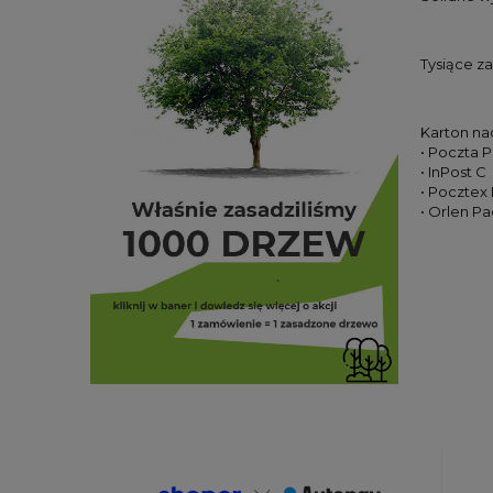
Tysiące z
Karton na
• Poczta 
• InPost C
• Pocztex 
• Orlen Pa