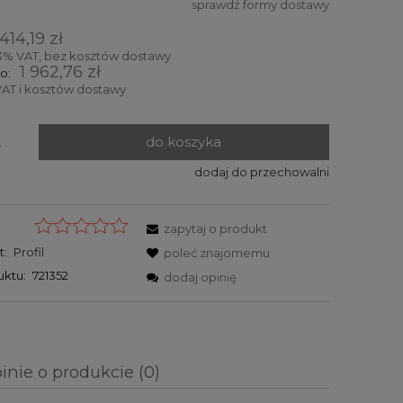
sprawdź formy dostawy
entualnych
414,19 zł
3% VAT, bez kosztów dostawy
1 962,76 zł
o:
AT i kosztów dostawy
do koszyka
.
dodaj do przechowalni
zapytaj o produkt
t:
Profil
poleć znajomemu
uktu:
721352
dodaj opinię
inie o produkcie (0)