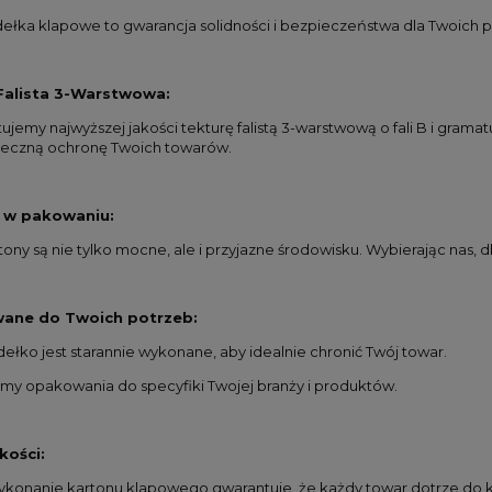
ełka klapowe to gwarancja solidności i bezpieczeństwa dla Twoich
Falista 3-Warstwowa:
ujemy najwyższej jakości tekturę falistą 3-warstwową o fali B i gram
uteczną ochronę Twoich towarów.
 w pakowaniu:
ony są nie tylko mocne, ale i przyjazne środowisku. Wybierając nas, d
ane do Twoich potrzeb:
ełko jest starannie wykonane, aby idealnie chronić Twój towar.
my opakowania do specyfiki Twojej branży i produktów.
kości:
ykonanie kartonu klapowego gwarantuje, że każdy towar dotrze do kl