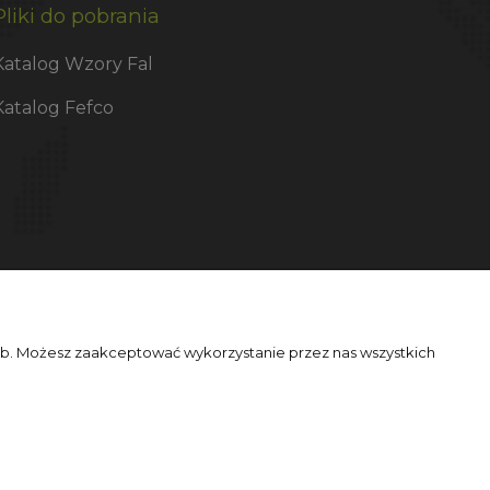
Pliki do pobrania
Katalog Wzory Fal
Katalog Fefco
zeb. Możesz zaakceptować wykorzystanie przez nas wszystkich