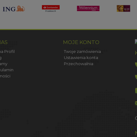
NAS
MOJE KONTO
a Profil
Twoje zamówienia
g
Ustawienia konta
amy
Przechowalnia
ulamin
ności