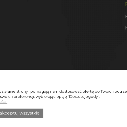
 działanie strony i pomagają nam dostosować ofertę do Twoich potr
 swoich preferencji, wybierając opcję "Dostosuj zgody".
ści.
akceptuj wszystkie