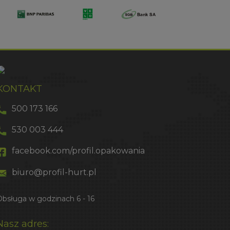
KONTAKT
500 173 166
530 003 444
facebook.com/profil.opakowania
biuro@profil-hurt.pl
Obsługa w godzinach 6 - 16
Nasz adres: