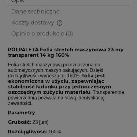
Opis
Dane techniczne
Koszty dostawy
Cena nie zawiera ewentualnych kosztów płatności
Opinie o produkcie (0)
PÓŁPALETA Folia stretch maszynowa 23 my
transparent 14 kg 160%
Folia stretch maszynowa przeznaczona do
automatycznych maszyn pakujących. Dzięki
folia jest
rozciągliwości wynoszącej 160%,
ekonomiczna w użyciu, zapewniając
stabilność ładunku przy jednoczesnym
oszczędnym zużyciu materiału
. Transparentna
powierzchnia pozwala na łatwą identyfikację
zawartości.
Parametry
:
Grubość:
23 [µm]
Rozciągliwość:
160%