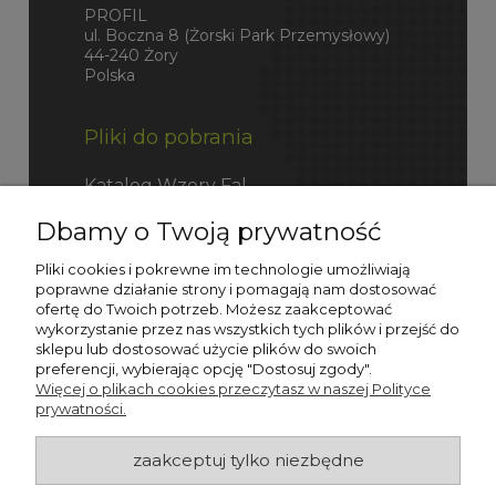
PROFIL
ul. Boczna 8 (Żorski Park Przemysłowy)
44-240 Żory
Polska
Pliki do pobrania
Katalog Wzory Fal
Dbamy o Twoją prywatność
Katalog Fefco
Pliki cookies i pokrewne im technologie umożliwiają
poprawne działanie strony i pomagają nam dostosować
ofertę do Twoich potrzeb. Możesz zaakceptować
wykorzystanie przez nas wszystkich tych plików i przejść do
sklepu lub dostosować użycie plików do swoich
preferencji, wybierając opcję "Dostosuj zgody".
Więcej o plikach cookies przeczytasz w naszej Polityce
prywatności.
zaakceptuj tylko niezbędne