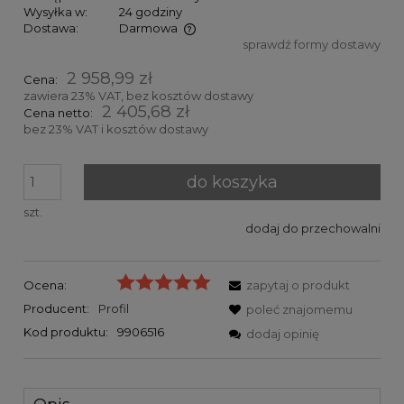
Wysyłka w:
24 godziny
Dostawa:
Darmowa
sprawdź formy dostawy
Cena nie zawiera ewentualnych kosztów płatności
2 958,99 zł
Cena:
zawiera 23% VAT, bez kosztów dostawy
2 405,68 zł
Cena netto:
bez 23% VAT i kosztów dostawy
do koszyka
szt.
dodaj do przechowalni
Ocena:
zapytaj o produkt
Producent:
Profil
poleć znajomemu
Kod produktu:
9906516
dodaj opinię