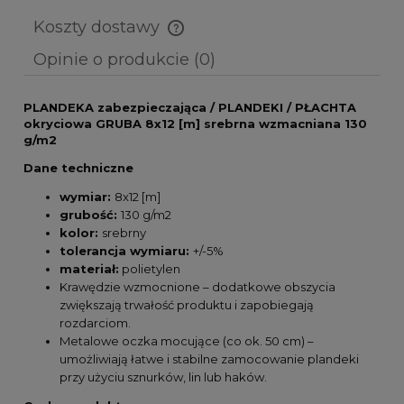
Koszty dostawy
Cena nie zawiera ewentualnych kosztów płatności
Opinie o produkcie (0)
PLANDEKA zabezpieczająca / PLANDEKI / PŁACHTA
okryciowa GRUBA 8x12 [m]
srebrna wzmacniana 130
g/m2
Dane techniczne
wymiar:
8x12 [m]
grubość:
130 g/m2
kolor:
srebrny
tolerancja wymiaru:
+/-5%
materiał:
polietylen
Krawędzie wzmocnione – dodatkowe obszycia
zwiększają trwałość produktu i zapobiegają
rozdarciom.
Metalowe oczka mocujące (co ok. 50 cm) –
umożliwiają łatwe i stabilne zamocowanie plandeki
przy użyciu sznurków, lin lub haków.