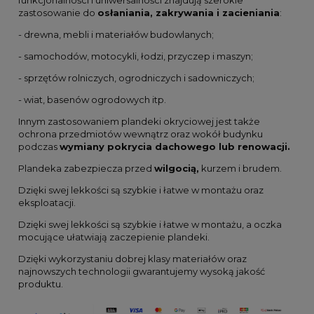
funkcjonalności i uniwersalności znajdują szerokie
zastosowanie do
osłaniania, zakrywania i zacieniania
:
- drewna, mebli i materiałów budowlanych;
- samochodów, motocykli, łodzi, przyczep i maszyn;
- sprzętów rolniczych, ogrodniczych i sadowniczych;
- wiat, basenów ogrodowych itp.
Innym zastosowaniem plandeki okryciowej jest także
ochrona przedmiotów wewnątrz oraz wokół budynku
podczas
wymiany pokrycia dachowego lub renowacji.
Plandeka zabezpiecza przed
wilgocią,
kurzem i brudem.
Dzięki swej lekkości są szybkie i łatwe w montażu oraz
eksploatacji.
Dzięki swej lekkości są szybkie i łatwe w montażu, a oczka
mocujące ułatwiają zaczepienie plandeki.
Dzięki wykorzystaniu dobrej klasy materiałów oraz
najnowszych technologii gwarantujemy wysoką jakość
produktu.