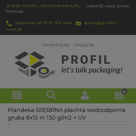
WWW.PROFIL-OPAKOWANIA.PL
- odwiedź naszą stronę
firmową!
Sekretariat 570 105 444
biuro@profil-
hurt.pl
Zarejestruj się
Zaloguj się
Plandeka SREBRNA płachta wodoodporna
gruba 8x12 m 130 g/m2 + UV