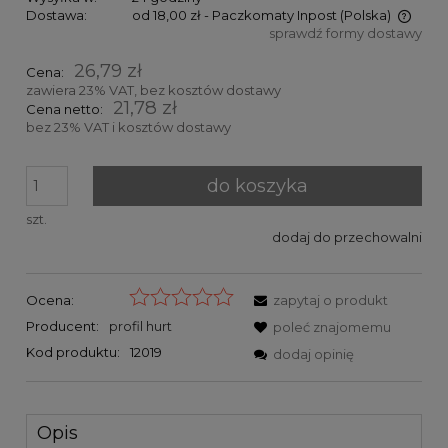
Dostawa:
od 18,00 zł
- Paczkomaty Inpost
(Polska)
sprawdź formy dostawy
Cena nie zawiera ewentualnych kosztów płatności
26,79 zł
Cena:
zawiera 23% VAT, bez kosztów dostawy
21,78 zł
Cena netto:
bez 23% VAT i kosztów dostawy
do koszyka
szt.
dodaj do przechowalni
Ocena:
zapytaj o produkt
Producent:
profil hurt
poleć znajomemu
Kod produktu:
12019
dodaj opinię
Opis