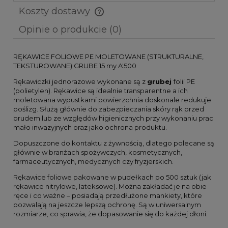
Koszty dostawy
Cena nie zawiera ewentualnych kosztów płatności
Opinie o produkcie (0)
RĘKAWICE FOLIOWE PE MOLETOWANE (STRUKTURALNE,
TEKSTUROWANE) GRUBE 15 my A'500
Rękawiczki jednorazowe wykonane są z
grubej
folii PE
(polietylen). Rękawice są idealnie transparentne a ich
moletowana wypustkami powierzchnia doskonale redukuje
poślizg. Służą głównie do zabezpieczania skóry rąk przed
brudem lub ze względów higienicznych przy wykonaniu prac
mało inwazyjnych oraz jako ochrona produktu.
Dopuszczone do kontaktu z żywnością, dlatego polecane są
głównie w branżach spożywczych, kosmetycznych,
farmaceutycznych, medycznych czy fryzjerskich.
Rękawice foliowe pakowane w pudełkach po 500 sztuk (jak
rękawice nitrylowe, lateksowe). Można zakładać je na obie
ręce i co ważne – posiadają przedłużone mankiety, które
pozwalają na jeszcze lepszą ochronę. Są w uniwersalnym
rozmiarze, co sprawia, że dopasowanie się do każdej dłoni.