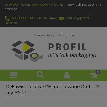
WWW.PROFIL-OPAKOWANIA.PL
- odwiedź naszą stronę
firmową!
Sekretariat 570 105 444
biuro@profil-
hurt.pl
Zarejestruj się
Zaloguj się
Rękawice foliowe PE moletowane Grube 15
my A'500