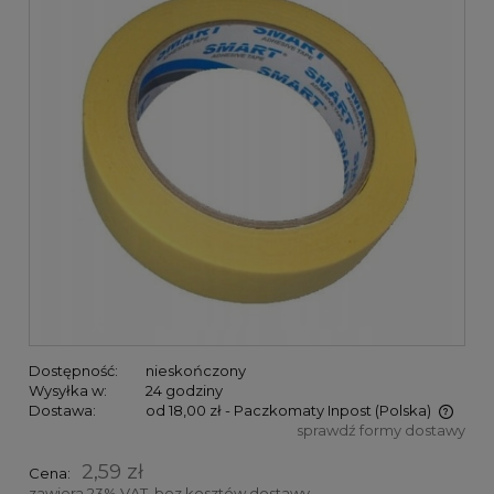
Dostępność:
nieskończony
Wysyłka w:
24 godziny
Dostawa:
od 18,00 zł
- Paczkomaty Inpost
(Polska)
sprawdź formy dostawy
Cena nie zawiera ewentualnych kosztów płatności
2,59 zł
Cena:
zawiera 23% VAT, bez kosztów dostawy