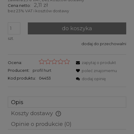
2,11 zł
Cena netto:
bez 23% VAT i kosztów dostawy
do koszyka
szt.
dodaj do przechowalni
Ocena:
zapytaj o produkt
Producent:
profil hurt
poleć znajomemu
Kod produktu:
04453
dodaj opinię
Opis
Koszty dostawy
Cena nie zawiera ewentualnych kosztów płatności
Opinie o produkcie (0)