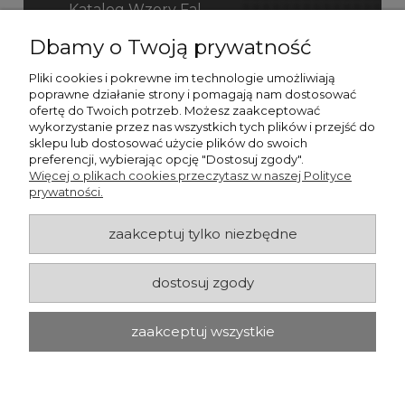
Katalog Wzory Fal
Dbamy o Twoją prywatność
Katalog Fefco
Pliki cookies i pokrewne im technologie umożliwiają
poprawne działanie strony i pomagają nam dostosować
ofertę do Twoich potrzeb. Możesz zaakceptować
wykorzystanie przez nas wszystkich tych plików i przejść do
sklepu lub dostosować użycie plików do swoich
preferencji, wybierając opcję "Dostosuj zgody".
Więcej o plikach cookies przeczytasz w naszej Polityce
prywatności.
zaakceptuj tylko niezbędne
dostosuj zgody
zaakceptuj wszystkie
pokaż pełną wersję strony