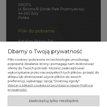
PROFIL
ul. Boczna 8 (Żorski Park Przemysłowy)
44-240 Żory
Polska
Pliki do pobrania
Katalog Wzory Fal
Dbamy o Twoją prywatność
Katalog Fefco
Pliki cookies i pokrewne im technologie umożliwiają
poprawne działanie strony i pomagają nam dostosować
ofertę do Twoich potrzeb. Możesz zaakceptować
wykorzystanie przez nas wszystkich tych plików i przejść do
sklepu lub dostosować użycie plików do swoich
preferencji, wybierając opcję "Dostosuj zgody".
Więcej o plikach cookies przeczytasz w naszej Polityce
prywatności.
zaakceptuj tylko niezbędne