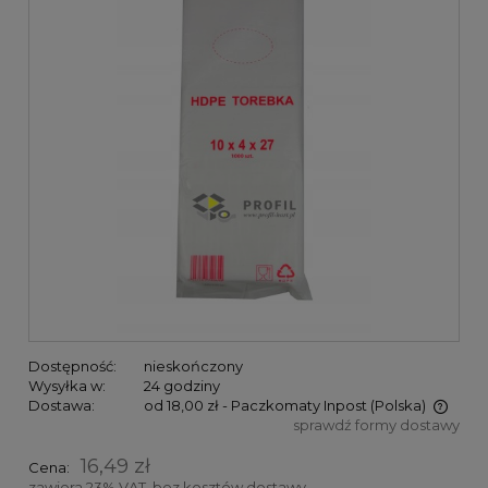
Dostępność:
nieskończony
Wysyłka w:
24 godziny
Dostawa:
od 18,00 zł
- Paczkomaty Inpost
(Polska)
sprawdź formy dostawy
Cena nie zawiera ewentualnych kosztów płatności
16,49 zł
Cena:
zawiera 23% VAT, bez kosztów dostawy