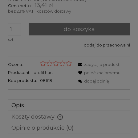
13,41 zł
Cena netto:
bez 23% VAT i kosztów dostawy
do koszyka
szt.
dodaj do przechowalni
Ocena:
zapytaj o produkt
Producent:
profil hurt
poleć znajomemu
Kod produktu:
08618
dodaj opinię
Opis
Koszty dostawy
Cena nie zawiera ewentualnych kosztów płatności
Opinie o produkcie (0)