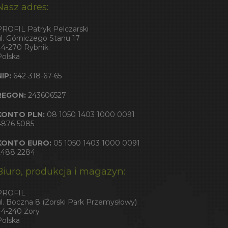
Nasz adres:
PROFIL Patryk Pelczarski
ul. Górniczego Stanu 17
44-270 Rybnik
Polska
NIP:
642-318-67-65
REGON:
243606527
KONTO PLN:
08 1050 1403 1000 0091
4876 5085
KONTO EURO:
05 1050 1403 1000 0091
2488 2284
Biuro, produkcja i magazyn:
PROFIL
ul. Boczna 8 (Żorski Park Przemysłowy)
44-240 Żory
Polska