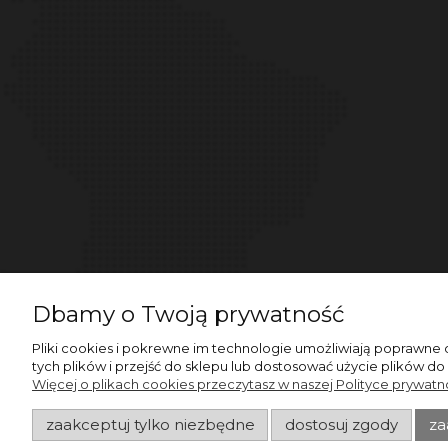
Dbamy o Twoją prywatność
Pliki cookies i pokrewne im technologie umożliwiają poprawne
tych plików i przejść do sklepu lub dostosować użycie plików do
Więcej o plikach cookies przeczytasz w naszej Polityce prywatno
zaakceptuj tylko niezbędne
dostosuj zgody
za