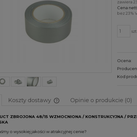
zawiera 2
Cena nett
bez 23% V
szt
Ocena:
Producen
Kod prod
Koszty dostawy
Opinie o produkcie (0)
Cena nie zawiera ewentualnych
UCT ZBROJONA 48/15 WZMOCNIONA / KONSTRUKCYJNA / PR
SKA
kosztów płatności
śmy o wysokiej jakości w atrakcyjnej cenie?