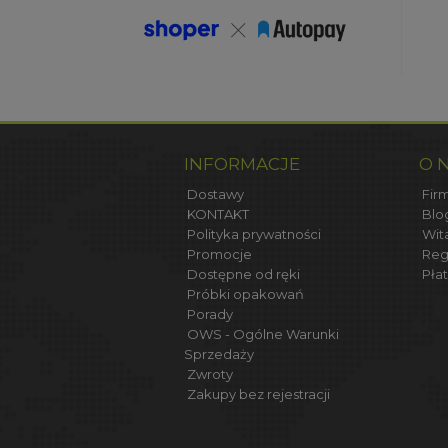
INFORMACJE
O 
Dostawy
Firm
KONTAKT
Blo
Polityka prywatności
Wit
Promocje
Reg
Dostępne od ręki
Płat
Próbki opakowań
Porady
OWS - Ogólne Warunki
Sprzedaży
Zwroty
Zakupy bez rejestracji