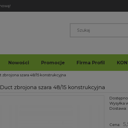
rmową!
Nowości
Promocje
Firma Profil
KON
 zbrojona szara 48/15 konstrukcyjna
Duct zbrojona szara 48/15 konstrukcyjna
Dostępno
Wysyłka w
Dostawa:
5,
Cena: