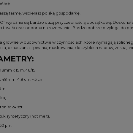
fiłeś!
aszą taśmę, wspierasz polską gospodarkę!
T wyróżnia się bardzo dużą przyczepnością początkową. Doskonała 
zo trwała oraz odporna na rozerwanie. Bardzo dobrze przylega do pow
 głównie w budownictwie w czynnościach, które wymagają solidne
ania, oznaczania, spinania, maskowania, do szybkich napraw, zespajan
AMETRY:
48mm x 15 m, 48/15
 48 mm, 4,8 cm, ~5 cm
5 m,
uka,
tonie: 24 szt.
zuk syntetyczny (hot melt),
150 µm,