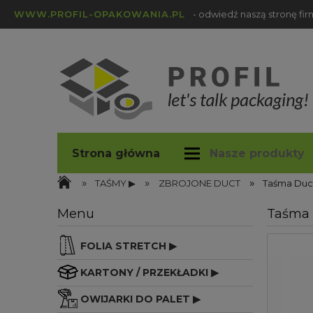
WWW.PROFIL-OPAKOWANIA.PL
- odwiedź naszą stronę fi
Strona główna
Nasze produkty
»
»
»
profil-opakowania.pl
Blog
TAŚMY ▶
ZBROJONE DUCT
Taśma Duct
Menu
Taśma 
FOLIA STRETCH ▶
KARTONY / PRZEKŁADKI ▶
OWIJARKI DO PALET ▶