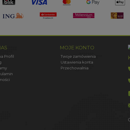
NAS
MOJE KONTO
a Profil
Twoje zamówienia
g
Ustawienia konta
amy
Przechowalnia
ulamin
ności