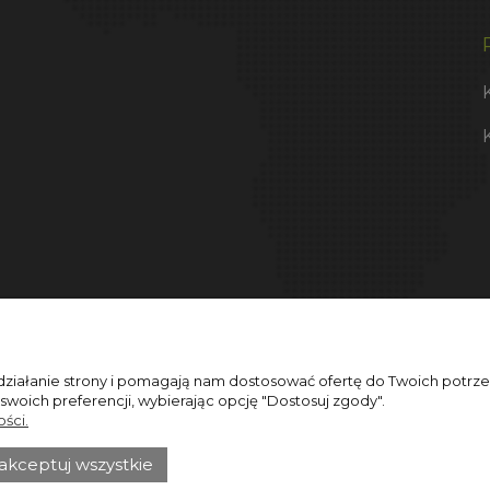
 działanie strony i pomagają nam dostosować ofertę do Twoich potr
 swoich preferencji, wybierając opcję "Dostosuj zgody".
ści.
akceptuj wszystkie