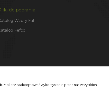
Pliki do pobrania
Katalog Wzory Fal
Katalog Fefco
zeb. Możesz zaakceptować wykorzystanie przez nas wszystkich