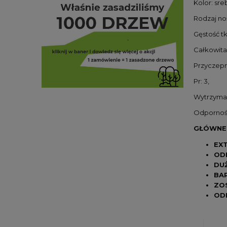
Kolor: sre
Rodzaj noś
Gęstość tk
Całkowita 
Przyczepno
Pr: 3,
Wytrzymał
Odporność 
GŁÓWNE 
EX
OD
DU
BAR
ZOS
OD