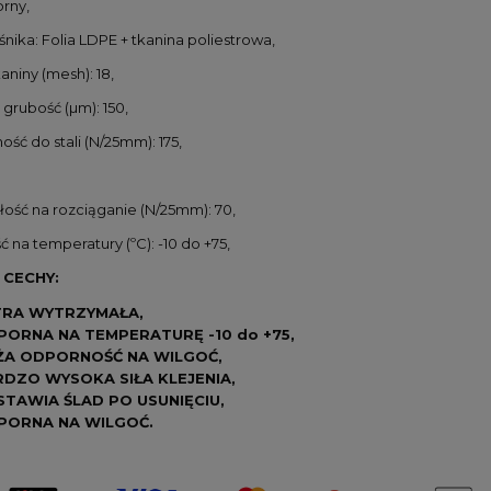
brny,
nika: Folia LDPE + tkanina poliestrowa,
aniny (mesh): 18,
grubość (µm): 150,
ść do stali (N/25mm): 175,
ość na rozciąganie (N/25mm): 70,
na temperatury (ºC): -10 do +75,
CECHY:
TRA WYTRZYMAŁA,
PORNA NA TEMPERATURĘ -10 do +75,
ŻA ODPORNOŚĆ NA WILGOĆ,
DZO WYSOKA SIŁA KLEJENIA,
TAWIA ŚLAD PO USUNIĘCIU,
PORNA NA WILGOĆ.