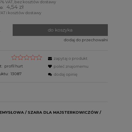
3% VAT, bez kosztów dostawy
4,54 zł
o:
AT i kosztów dostawy
do koszyka
.
dodaj do przechowalni
zapytaj o produkt
t:
profil hurt
poleć znajomemu
uktu:
13087
dodaj opinię
ZEMYSŁOWA / SZARA DLA MAJSTERKOWICZÓW /