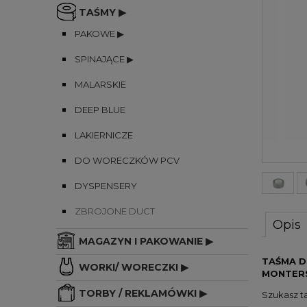
TAŚMY ▶
PAKOWE ▶
SPINAJĄCE ▶
MALARSKIE
DEEP BLUE
LAKIERNICZE
DO WORECZKÓW PCV
DYSPENSERY
ZBROJONE DUCT
Opis
MAGAZYN I PAKOWANIE ▶
TAŚMA D
WORKI/ WORECZKI ▶
MONTER
TORBY / REKLAMÓWKI ▶
Szukasz ta