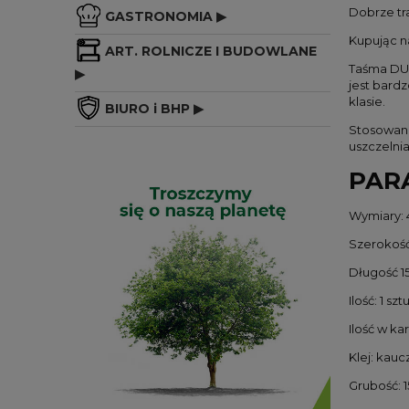
Dobrze tra
GASTRONOMIA ▶
Kupując n
ART. ROLNICZE I BUDOWLANE
Taśma DUC
▶
jest bard
klasie.
BIURO i BHP ▶
Stosowana
uszczelni
PAR
Wymiary: 
Szerokość
Długość 1
Ilość: 1 szt
Ilość w kar
Klej: kauc
Grubość: 