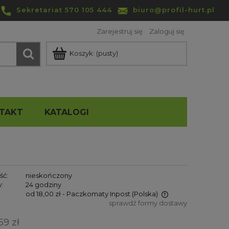
Sekretariat 570 105 444
biuro@profil-hurt.pl
Zarejestruj się
Zaloguj się
Koszyk:
(pusty)
TAKT
KATALOGI
ść:
nieskończony
:
24 godziny
od 18,00 zł
- Paczkomaty Inpost
(Polska)
sprawdź formy dostawy
Cena nie zawiera ewentualnych
59 zł
kosztów płatności