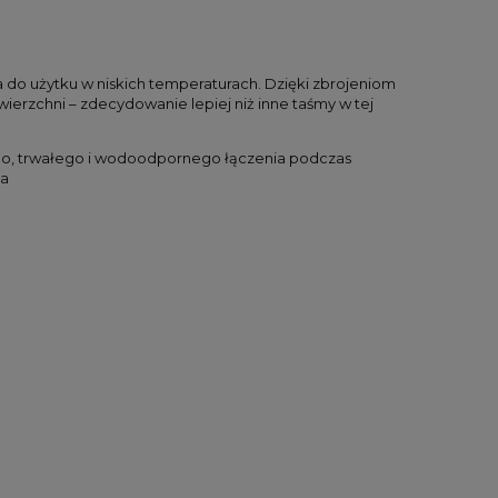
do użytku w niskich temperaturach. Dzięki zbrojeniom
ierzchni – zdecydowanie lepiej niż inne taśmy w tej
go, trwałego i wodoodpornego łączenia podczas
ia