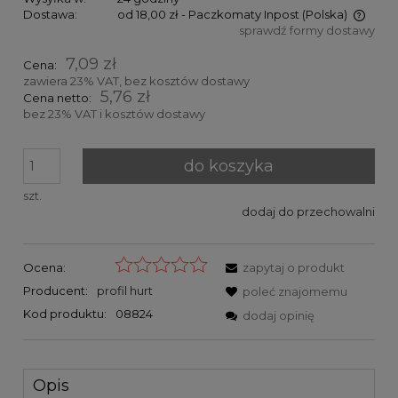
Dostawa:
od 18,00 zł
- Paczkomaty Inpost
(Polska)
sprawdź formy dostawy
Cena nie zawiera ewentualnych kosztów płatności
7,09 zł
Cena:
zawiera 23% VAT, bez kosztów dostawy
5,76 zł
Cena netto:
bez 23% VAT i kosztów dostawy
do koszyka
szt.
dodaj do przechowalni
Ocena:
zapytaj o produkt
Producent:
profil hurt
poleć znajomemu
Kod produktu:
08824
dodaj opinię
Opis