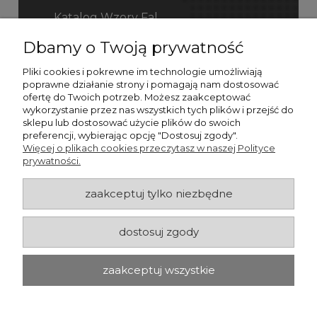
Katalog Wzory Fal
Dbamy o Twoją prywatność
Katalog Fefco
Pliki cookies i pokrewne im technologie umożliwiają
poprawne działanie strony i pomagają nam dostosować
ofertę do Twoich potrzeb. Możesz zaakceptować
wykorzystanie przez nas wszystkich tych plików i przejść do
sklepu lub dostosować użycie plików do swoich
preferencji, wybierając opcję "Dostosuj zgody".
Więcej o plikach cookies przeczytasz w naszej Polityce
prywatności.
zaakceptuj tylko niezbędne
dostosuj zgody
zaakceptuj wszystkie