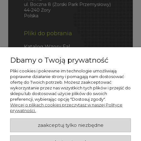
ul. Boczna 8 (Żorski Park Przemysłowy)
44-240 Żory
Polska
Pliki do pobrania
Katalog Wzory Fal
Dbamy o Twoją prywatność
Katalog Fefco
Pliki cookies i pokrewne im technologie umożliwiają
poprawne działanie strony i pomagają nam dostosować
ofertę do Twoich potrzeb. Możesz zaakceptować
wykorzystanie przez nas wszystkich tych plików i przejść do
sklepu lub dostosować użycie plików do swoich
preferencji, wybierając opcję "Dostosuj zgody".
Więcej o plikach cookies przeczytasz w naszej Polityce
prywatności.
zaakceptuj tylko niezbędne