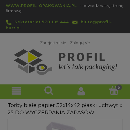
WWW.PROFIL-OPAKOWANIA.PL
- odwiedź naszą stronę
firmową!
Sekretariat 570 105 444
biuro@profil-
hurt.pl
Zarejestruj się
Zaloguj się
Torby białe papier 32x14x42 płaski uchwyt x
25 DO WYCZERPANIA ZAPASÓW