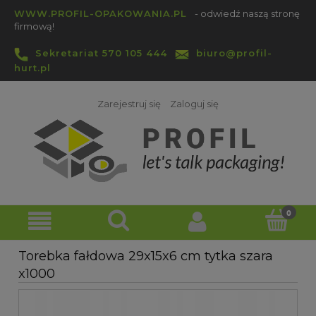
WWW.PROFIL-OPAKOWANIA.PL
- odwiedź naszą stronę
firmową!
Sekretariat 570 105 444
biuro@profil-
hurt.pl
Zarejestruj się
Zaloguj się
Torebka fałdowa 29x15x6 cm tytka szara
x1000