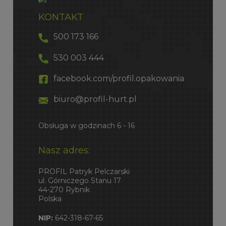
KONTAKT
500 173 166
530 003 444
facebook.com/profil.opakowania
biuro@profil-hurt.pl
Obsługa w godzinach 6 - 16
Nasz adres:
PROFIL Patryk Pelczarski
ul. Górniczego Stanu 17
44-270 Rybnik
Polska
NIP:
642-318-67-65