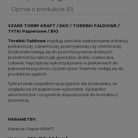
Cena nie zawiera ewentualnych kosztów płatności
Opinie o produkcie (0)
SZARE TORBY KRAFT / EKO / TOREBKI FAŁDOWE /
TYTKI Papierowe / BIO
Torebki fałdowe
znajdują szerokie zastosowanie w branży
piekarniczej, cukierniczej, przemysłowej czy chemicznej.
Doskonale nadają się do przechowywania drobnych
przedmiotów takich jak gwoździe, śrubki, ciasteczka,
cukierki. Najczęściej wykorzystywane w piekarniach do
pakowania pączków czy pieczywa. Świetnie nadają się do
produktów sypkich.
Tytki przede wszystkim są przyjazne dla środowiska, ze
względu na ich papierowe wykonanie. Są bardzo
ekonomiczne i oczywiście dopuszczone do kontaktu z
żywnością.
PARAMETRY:
Materiał: Papier KRAFT,