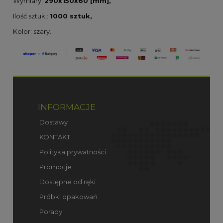
Wymiary:
290x150x60 [mm],
Ilość sztuk :
1000 sztuk,
Kolor: szary.
INFORMACJE
Dostawy
KONTAKT
Polityka prywatności
Promocje
Dostępne od ręki
Próbki opakowań
Porady