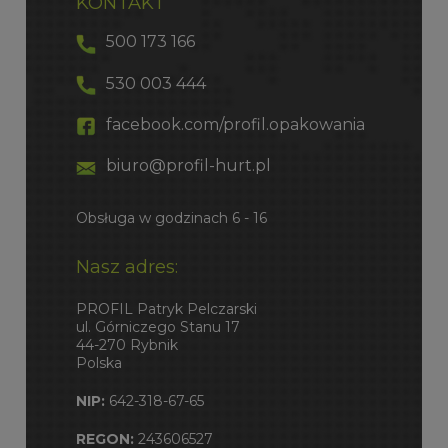
KONTAKT
500 173 166
530 003 444
facebook.com/profil.opakowania
biuro@profil-hurt.pl
Obsługa w godzinach 6 - 16
Nasz adres:
PROFIL Patryk Pelczarski
ul. Górniczego Stanu 17
44-270 Rybnik
Polska
NIP:
642-318-67-65
REGON:
243606527