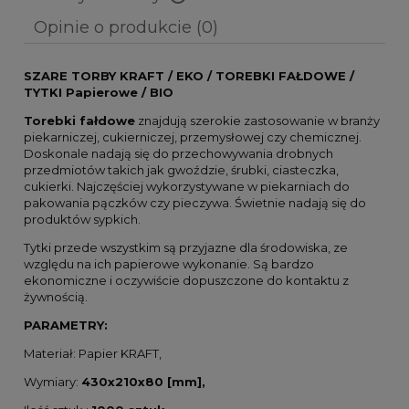
Cena nie zawiera ewentualnych kosztów płatności
Opinie o produkcie (0)
SZARE TORBY KRAFT / EKO / TOREBKI FAŁDOWE /
TYTKI Papierowe / BIO
Torebki fałdowe
znajdują szerokie zastosowanie w branży
piekarniczej, cukierniczej, przemysłowej czy chemicznej.
Doskonale nadają się do przechowywania drobnych
przedmiotów takich jak gwoździe, śrubki, ciasteczka,
cukierki. Najczęściej wykorzystywane w piekarniach do
pakowania pączków czy pieczywa. Świetnie nadają się do
produktów sypkich.
Tytki przede wszystkim są przyjazne dla środowiska, ze
względu na ich papierowe wykonanie. Są bardzo
ekonomiczne i oczywiście dopuszczone do kontaktu z
żywnością.
PARAMETRY:
Materiał: Papier KRAFT,
Wymiary:
430x210x80 [mm],