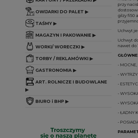
przy naci
dostosowan
OWIJARKI DO PALET ▶
gilzy fi50
przyjemno
TAŚMY ▶
Uchwyt jes
MAGAZYN I PAKOWANIE ▶
Uchwyt do 
nawet do 
WORKI/ WORECZKI ▶
GŁÓWNE 
TORBY / REKLAMÓWKI ▶
- MOCNE,
GASTRONOMIA ▶
- WYTRZY
ART. ROLNICZE I BUDOWLANE
- ESTETY
▶
- WYSOKA
BIURO i BHP ▶
- WYSOK
- ŁADNY 
- POSIAD
PARAMET