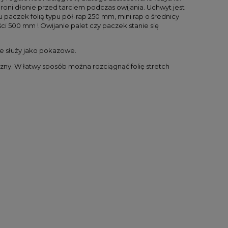
roni dłonie przed tarciem podczas owijania. Uchwyt jest
u paczek folią typu pół-rap 250 mm, mini rap o średnicy
ści 500 mm ! Owijanie palet czy paczek stanie się
cie służy jako pokazowe.
yczny. W łatwy sposób można rozciągnąć folię stretch