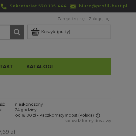
Sekretariat 570 105 444
biuro@profil-hurt.pl
Zarejestruj się
Zaloguj się
Koszyk:
(pusty)
TAKT
KATALOGI
ść:
nieskończony
:
24 godziny
od 18,00 zł
- Paczkomaty Inpost
(Polska)
sprawdź formy dostawy
Cena nie zawiera ewentualnych
,69 zł
kosztów płatności