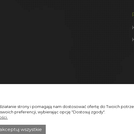
 działanie strony i pomagają nam dostosować ofertę do Twoich potr
 swoich preferencji, wybierając opcję "Dostosuj zgody".
ści.
akceptuj wszystkie