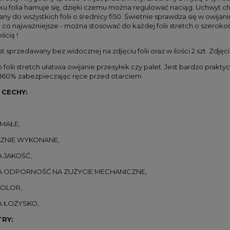
sku folia hamuje się, dzięki czemu można regulować naciąg. Uchwyt ch
y do wszystkich folii o średnicy fi50. Świetnie sprawdza się w owijani
 a co najważniejsze - można stosować do każdej folii stretch o szeroko
ścią !
t sprzedawany bez widocznej na zdjęciu folii oraz w ilości 2 szt. Zdję
folii stretch ułatwia owijanie przesyłek czy palet. Jest bardzo prakt
160% zabezpieczając ręce przed otarciem
CECHY:
MAŁE,
CZNIE WYKONANE,
 JAKOŚĆ,
A ODPORNOŚĆ NA ZUŻYCIE MECHANICZNE,
KOLOR,
A ŁOŻYSKO,
RY: