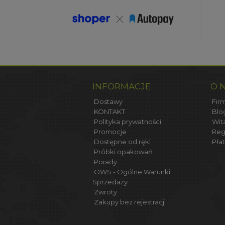
INFORMACJE
O 
Dostawy
Firm
KONTAKT
Blo
Polityka prywatności
Wit
Promocje
Reg
Dostępne od ręki
Płat
Próbki opakowań
Porady
OWS - Ogólne Warunki
Sprzedaży
Zwroty
Zakupy bez rejestracji