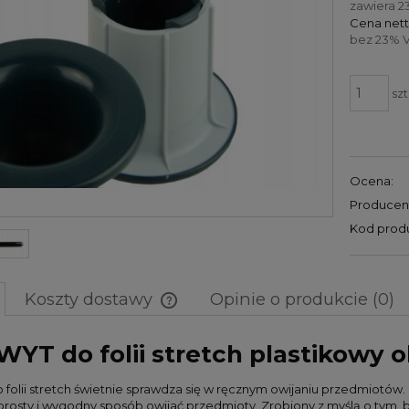
zawiera 2
Cena nett
bez 23% V
szt
Ocena:
Producen
Kod prod
Koszty dostawy
Opinie o produkcie (0)
YT do folii stretch plastikowy o
Cena nie zawiera ewentualnych
kosztów płatności
folii stretch świetnie sprawdza się w ręcznym owijaniu przedmiotów. D
rosty i wygodny sposób owijać przedmioty. Zrobiony z myślą o tym, b