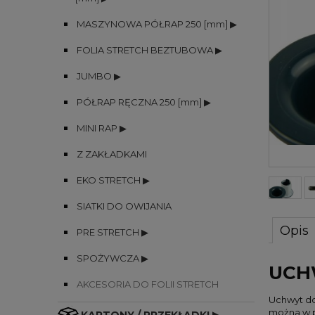
MASZYNOWA PÓŁRAP 250 [mm] ▶
FOLIA STRETCH BEZTUBOWA ▶
JUMBO ▶
PÓŁRAP RĘCZNA 250 [mm] ▶
MINI RAP ▶
Z ZAKŁADKAMI
EKO STRETCH ▶
SIATKI DO OWIJANIA
Opis
PRE STRETCH ▶
SPOŻYWCZA ▶
UCHW
AKCESORIA DO FOLII STRETCH
Uchwyt do 
można w p
KARTONY / PRZEKŁADKI ▶