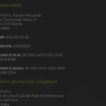
Nasz adres:
PROFIL Patryk Pelczarski
ul. Górniczego Stanu 17
44-270 Rybnik
Polska
NIP:
642-318-67-65
REGON:
243606527
KONTO PLN:
08 1050 1403 1000 0091
4876 5085
KONTO EURO:
05 1050 1403 1000 0091
2488 2284
Biuro, produkcja i magazyn:
PROFIL
ul. Boczna 8 (Żorski Park Przemysłowy)
44-240 Żory
Polska