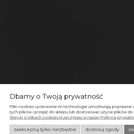
Dbamy o Twoją prywatność
Pliki cookies i pokrewne im technologie umożliwiają poprawne
tych plików i przejść do sklepu lub dostosować użycie plików do
Więcej o plikach cookies przeczytasz w naszej Polityce prywatno
zaakceptuj tylko niezbędne
dostosuj zgody
za