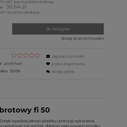
3% VAT, bez kosztów dostawy
30,64 zł
o:
AT i kosztów dostawy
do koszyka
.
dodaj do przechowalni
zapytaj o produkt
t:
profil hurt
poleć znajomemu
uktu:
12050
dodaj opinię
brotowy fi 50
zięki wysokiej jakości plastiku i precyzji wykonania,
y regulować naciąg folii, dlatego zastosowano łożysko.