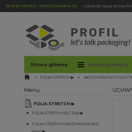
WWW.PROFIL-OPAKOWANIA.PL
- odwiedź naszą stronę fi
Strona główna
Nasze produkty
»
»
profil-opakowania.pl
Blog
FOLIA STRETCH ▶
AKCESORIA DO FOLII ST
Menu
UCHWYT 
FOLIA STRETCH ▶
FOLIA STRETCH RĘCZNA ▶
FOLIA STRETCH MASZYNOWA 500
[mm] ▶