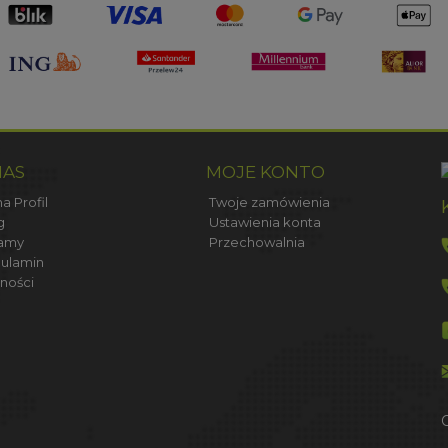
NAS
MOJE KONTO
a Profil
Twoje zamówienia
g
Ustawienia konta
amy
Przechowalnia
ulamin
ności