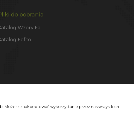
Pliki do pobrania
Katalog Wzory Fal
Katalog Fefco
zeb. Możesz zaakceptować wykorzystanie przez nas wszystkich