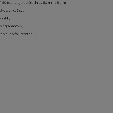
fi 50 (do tulejek o średnicy 50 mm / 5 cm),
akowaniu: 2 szt.,
lastik,
ry / granatowy,
nie: do folii stretch,