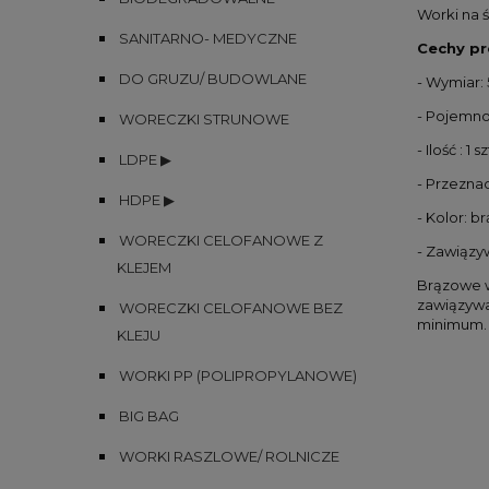
Worki na 
SANITARNO- MEDYCZNE
Cechy pr
DO GRUZU/ BUDOWLANE
- Wymiar:
- Pojemnoś
WORECZKI STRUNOWE
- Ilość : 1
LDPE ▶
- Przezna
HDPE ▶
- Kolor: b
WORECZKI CELOFANOWE Z
- Zawiąz
KLEJEM
Brązowe w
zawiązywa
WORECZKI CELOFANOWE BEZ
minimum.
KLEJU
WORKI PP (POLIPROPYLANOWE)
BIG BAG
WORKI RASZLOWE/ ROLNICZE