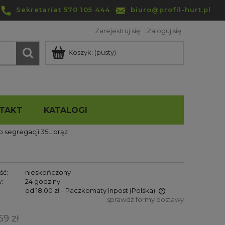
Sekretariat 570 105 444
biuro@profil-hurt.pl
Zarejestruj się
Zaloguj się
Koszyk:
(pusty)
TAKT
KATALOGI
 segregacji 35L brąz
ść:
nieskończony
:
24 godziny
od 18,00 zł
- Paczkomaty Inpost
(Polska)
sprawdź formy dostawy
Cena nie zawiera ewentualnych
59 zł
kosztów płatności