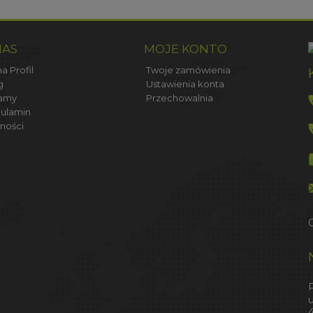
NAS
MOJE KONTO
a Profil
Twoje zamówienia
g
Ustawienia konta
amy
Przechowalnia
ulamin
ności