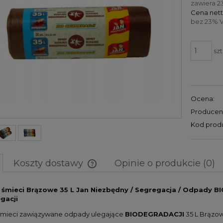
zawiera 2
Cena nett
bez 23% V
szt
Ocena:
Producen
Kod prod
Koszty dostawy
Opinie o produkcie (0)
Cena nie zawiera ewentualnych
 śmieci Brązowe 35 L Jan Niezbędny / Segregacja / Odpady BI
gacji
kosztów płatności
śmieci zawiązywane odpady ulegające
BIODEGRADACJI
35 L Brązo