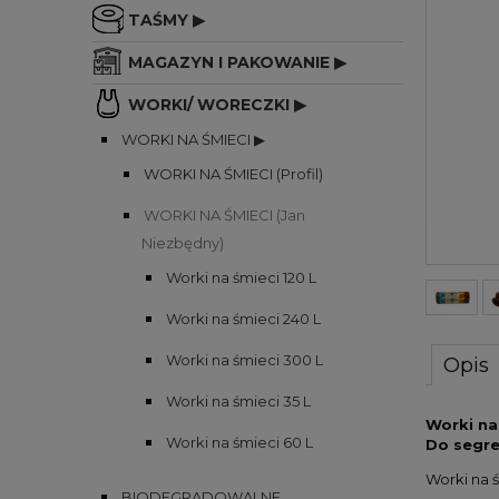
TAŚMY ▶
MAGAZYN I PAKOWANIE ▶
WORKI/ WORECZKI ▶
WORKI NA ŚMIECI ▶
WORKI NA ŚMIECI (Profil)
WORKI NA ŚMIECI (Jan
Niezbędny)
Worki na śmieci 120 L
Worki na śmieci 240 L
Worki na śmieci 300 L
Opis
Worki na śmieci 35 L
Worki na
Worki na śmieci 60 L
Do segre
Worki na 
BIODEGRADOWALNE