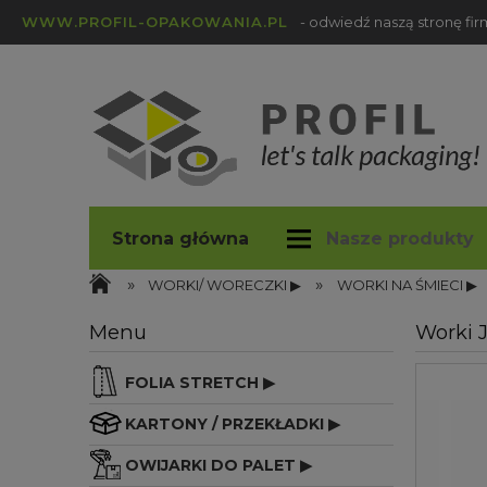
WWW.PROFIL-OPAKOWANIA.PL
- odwiedź naszą stronę fi
Strona główna
Nasze produkty
»
»
profil-opakowania.pl
Blog
WORKI/ WORECZKI ▶
WORKI NA ŚMIECI ▶
Menu
Worki 
FOLIA STRETCH ▶
KARTONY / PRZEKŁADKI ▶
OWIJARKI DO PALET ▶