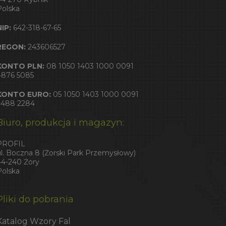
Polska
NIP:
642-318-67-65
REGON:
243606527
KONTO PLN:
08 1050 1403 1000 0091
4876 5085
KONTO EURO:
05 1050 1403 1000 0091
2488 2284
Biuro, produkcja i magazyn:
PROFIL
ul. Boczna 8 (Żorski Park Przemysłowy)
44-240 Żory
Polska
Pliki do pobrania
Katalog Wzory Fal