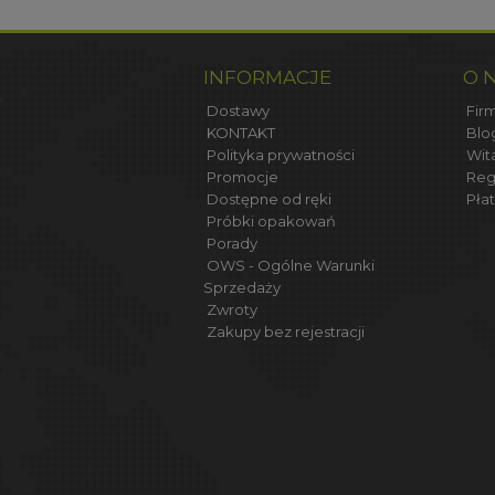
INFORMACJE
O 
Dostawy
Firm
KONTAKT
Blo
Polityka prywatności
Wit
Promocje
Reg
Dostępne od ręki
Płat
Próbki opakowań
Porady
OWS - Ogólne Warunki
Sprzedaży
Zwroty
Zakupy bez rejestracji