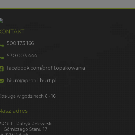
KONTAKT
500 173 166
530 003 444
facebook.com/profil.opakowania
biuro@profil-hurt.pl
Obsługa w godzinach 6 - 16
Nasz adres:
PROFIL Patryk Pelczarski
ul. Górniczego Stanu 17
44-270 Rybnik