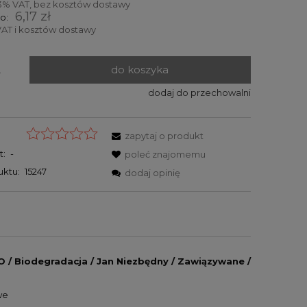
3% VAT, bez kosztów dostawy
6,17 zł
o:
AT i kosztów dostawy
do koszyka
.
dodaj do przechowalni
zapytaj o produkt
t:
-
poleć znajomemu
uktu:
15247
dodaj opinię
O / Biodegradacja / Jan Niezbędny / Zawiązywane /
we