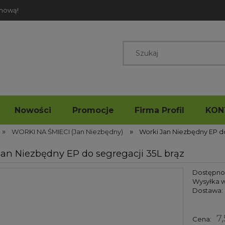
rmową!
Nowości
Promocje
Firma Profil
KON
»
»
WORKI NA ŚMIECI (Jan Niezbędny)
Worki Jan Niezbędny EP do
Jan Niezbędny EP do segregacji 35L brąz
Dostępno
Wysyłka w
Dostawa:
7,
Cena: