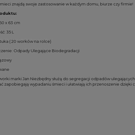
śmieci znajdą swoje zastosowanie w każdym domu, biurze czy firmie!
oduktu:
 50 x 63 cm
ć: 35 L
 sztuka ( 20 worków na rolce)
czenie: Odpady Ulegające Biodegradacji
rązowy
ywane
orki marki Jan Niezbędny służą do segregacji odpadów ulegających
ć zapobiegają wypadaniu śmieci i ułatwiają ich przenoszenie dzięki 