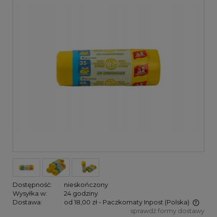
Dostępność:
nieskończony
Wysyłka w:
24 godziny
Dostawa:
od 18,00 zł
- Paczkomaty Inpost
(Polska)
sprawdź formy dostawy
Cena nie zawiera ewentualnych kosztów płatności