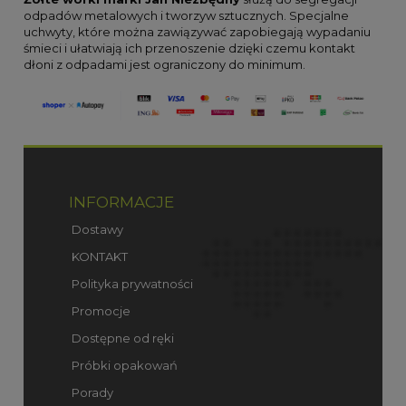
odpadów metalowych i tworzyw sztucznych. Specjalne
uchwyty, które można zawiązywać zapobiegają wypadaniu
śmieci i ułatwiają ich przenoszenie dzięki czemu kontakt
dłoni z odpadami jest ograniczony do minimum.
INFORMACJE
Dostawy
KONTAKT
Polityka prywatności
Promocje
Dostępne od ręki
Próbki opakowań
Porady