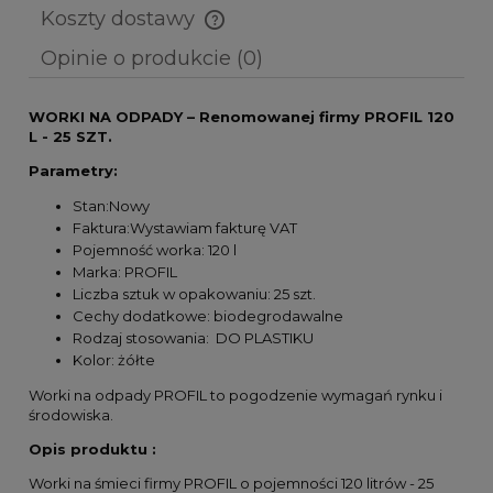
Koszty dostawy
Cena nie zawiera ewentualnych kosztów płatności
Opinie o produkcie (0)
WORKI NA ODPADY – Renomowanej firmy PROFIL 120
L - 25 SZT.
Parametry:
Stan:Nowy
Faktura:Wystawiam fakturę VAT
Pojemność worka: 120 l
Marka: PROFIL
Liczba sztuk w opakowaniu: 25 szt.
Cechy dodatkowe: biodegrodawalne
Rodzaj stosowania: DO PLASTIKU
Kolor: żółte
Worki na odpady PROFIL to pogodzenie wymagań rynku i
środowiska.
Opis produktu :
Worki na śmieci firmy PROFIL o pojemności 120 litrów - 25