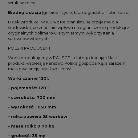
sztuk na rolce.
Biodegradacja
(gr. bios = życie, łac. degradatio = obniżenie)
Dzięki produkcji w 100% z Re granulatu są przyjazne dla
środowiska, co znacznie wpływa na ograniczenie produkcji z
oryginalnych polimerów, a tym samym wykorzystania
surowców wtórnych.
POLSKI PRODUCENT !
Worki produkujemy w POLSCE – dlatego kupując Nasz
produkt, wspierają Państwo Polską gospodarkę, a zarazem
mają gwarancję najniższej ceny!
Worki czarne 120l:
- pojemność: 120 L
- szerokość: 700 mm
- wysokość: 1050 mm
- rolka zawiera 25 worków
- masa rolki: 0,70 kg
- grubość: 35 my