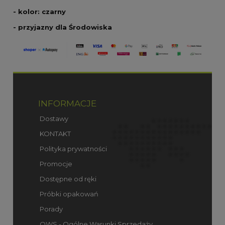
- kolor: czarny
- przyjazny dla Środowiska
INFORMACJE
Dostawy
KONTAKT
Polityka prywatności
Promocje
Dostępne od ręki
Próbki opakowań
Porady
OWS - Ogólne Warunki Sprzedaży