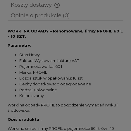
Koszty dostawy
Cena nie zawiera ewentualnych kosztów płatności
Opinie o produkcie (0)
WORKI NA ODPADY – Renomowanej firmy PROFIL 60 L
- 10 SZT.
Parametry:
Stan:Nowy
Faktura:Wystawiam fakturę VAT
Pojemność worka: 60 l
Marka: PROFIL
Liczba sztuk w opakowaniu: 10 szt.
Cechy dodatkowe: biodegrodawalne
Rodzaj: uniwersalne
Kolor: czarny
Worki na odpady PROFIL to pogodzenie wymagań rynku i
środowiska.
Opis produktu :
Worki na śmieci firmy PROFIL o pojemności 60 litrów - 10