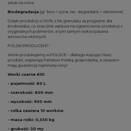
sztuk na rolce.
Biodegradacja
(gr. bios = życie, łac. degradatio = obniżenie)
Dzięki produkcji w 100% z Re granulatu są przyjazne dla
środowiska, co znacznie wpływa na ograniczenie produkcji z
oryginalnych polimerów, a tym samym wykorzystania
surowców wtórnych.
POLSKI PRODUCENT !
Worki produkujemy w POLSCE – dlatego kupując Nasz
produkt, wspierają Państwo Polską gospodarkę, a zarazem
mają gwarancję najniższej ceny!
Worki czarne 60l:
- pojemność: 60 L
- szerokość: 600 mm
- wysokość: 900 mm
- rolka zawiera 10 worków
- masa rolki: 0,330 kg
- grubość: 30 my